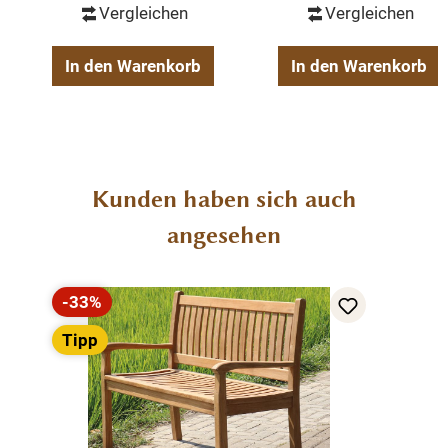
Vergleichen
Vergleichen
1 Stück
Naturholz
In den Warenkorb
In den Warenkorb
Geölt
Eukalyptus Holz
Belastbarkeit: 280kg
Gewicht: 20,6kg
Stuhlsitz H: 41cm
Produktgalerie überspringen
Stuhlsitz B: 150cm
Kunden haben sich auch
Stuhlsitz T: 48cm
angesehen
-33%
Rabatt
Tipp