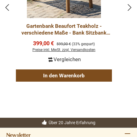
Gartenbank Beaufort Teakholz -
verschiedene Maße - Bank Sitzbank
Massivholz Premium Teak Gartenmöbel
Verkaufspreis:
399,00 €
Regulärer Preis:
599,00 €
(33% gespart)
Preise inkl. MwSt. zzgl. Versandkosten
Vergleichen
In den Warenkorb
Über 20 Jahre Erfahrung
Newsletter