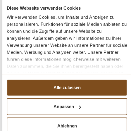
demontiert
1 Stück
Diese Webseite verwendet Cookies
Naturholz
Wir verwenden Cookies, um Inhalte und Anzeigen zu
Geölt
personalisieren, Funktionen für soziale Medien anbieten zu
Eukalyptus Holz
können und die Zugriffe auf unsere Website zu
Belastbarkeit: 280kg
analysieren. Außerdem geben wir Informationen zu Ihrer
Gewicht: 20,6kg
Verwendung unserer Website an unsere Partner für soziale
Stuhlsitz H: 41cm
Medien, Werbung und Analysen weiter. Unsere Partner
Stuhlsitz B: 150cm
führen diese Informationen möglicherweise mit weiteren
Stuhlsitz T: 48cm
Daten zusammen, die Sie ihnen bereitgestellt haben oder
die sie im Rahmen Ihrer Nutzung der Dienste gesammelt
haben.
Fragen zum Produkt?
Alle zulassen
Menü schließen
Anpassen
Produktinformationen "Gartenbank 3-Sitz
Eukalyptus FSC, geölte Bank, Outdoormöbel"
Ablehnen
Eine Bank aus edlem Eukalyptusholz gefertigt, welches