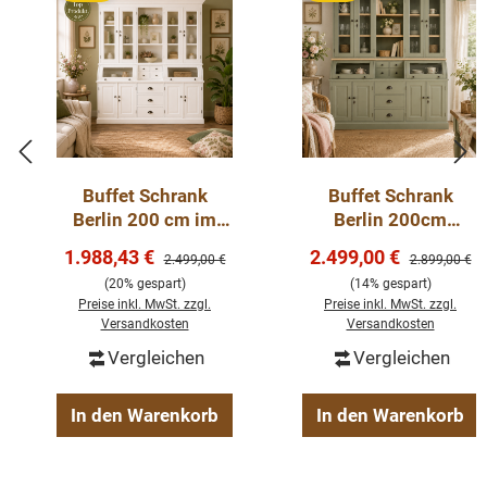
Buffet Schrank
Buffet Schrank
Berlin 200 cm im
Berlin 200cm
Landhausstil – weiß
Graugrün/Eiche -
Verkaufspreis:
Verkaufspreis:
1.988,43 €
2.499,00 €
Regulärer Preis:
Regulärer Pre
2.499,00 €
2.899,00 €
200 cm
Landhaus Möbel
(20% gespart)
(14% gespart)
Preise inkl. MwSt. zzgl.
Preise inkl. MwSt. zzgl.
Versandkosten
Versandkosten
Vergleichen
Vergleichen
In den Warenkorb
In den Warenkorb