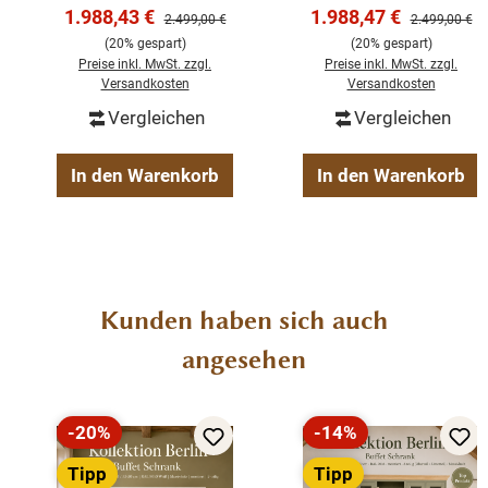
Landhausstil – weiß
Landhausstil –
Verkaufspreis:
Verkaufspreis:
1.988,43 €
1.988,47 €
Regulärer Preis:
Regulärer Pre
2.499,00 €
2.499,00 €
200 cm
Schwarz 200 cm
Landhausstil
(20% gespart)
(20% gespart)
Farbe weiß RAL9010
Preise inkl. MwSt. zzgl.
Preise inkl. MwSt. zzgl.
Versandkosten
Versandkosten
mit Eiche
Vergleichen
Vergleichen
Mit Glas
2-teilig
In den Warenkorb
In den Warenkorb
Produktgalerie überspringen
Kunden haben sich auch
angesehen
-20%
-14%
Rabatt
Rabatt
Tipp
Tipp