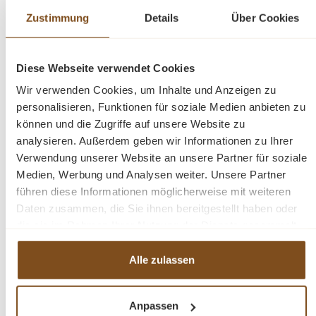
Landhaus-Stil zu unterstreichen. Farbe weiß. Jedes
Zustimmung
Details
Über Cookies
Möbelstück ist ein handgefertigtes Unikat. Der
Buffetschrank wird nicht nur Ihr Eigenheim in neuem
Glanz erstrahlen lassen, sondern durch seine
Diese Webseite verwendet Cookies
Langlebigkeit auf Dauer erfreuen.
Wir verwenden Cookies, um Inhalte und Anzeigen zu
personalisieren, Funktionen für soziale Medien anbieten zu
Maße : H/B/T - 210 x 200 x 35/50 cm
können und die Zugriffe auf unsere Website zu
analysieren. Außerdem geben wir Informationen zu Ihrer
Landhausstil
Verwendung unserer Website an unsere Partner für soziale
Farbe weiß RAL9010
Medien, Werbung und Analysen weiter. Unsere Partner
mit Eiche
führen diese Informationen möglicherweise mit weiteren
Daten zusammen, die Sie ihnen bereitgestellt haben oder
Mit Glas
die sie im Rahmen Ihrer Nutzung der Dienste gesammelt
2-teilig
haben.
Alle zulassen
Fragen zum Produkt?
Anpassen
Menü schließen