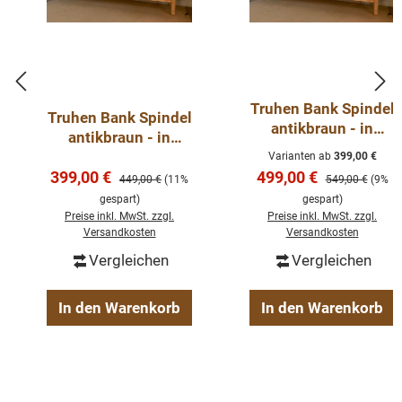
Truhen Bank Spindel
Truhen Bank Spindel
antikbraun - in
antikbraun - in
verschiedenen
verschiedenen
Varianten ab
399,00 €
Größen
Verkaufspreis:
Verkaufspreis:
399,00 €
Größen
499,00 €
Regulärer Preis:
Regulärer Preis:
449,00 €
(11%
549,00 €
(9%
gespart)
gespart)
Preise inkl. MwSt. zzgl.
Preise inkl. MwSt. zzgl.
Versandkosten
Versandkosten
Vergleichen
Vergleichen
In den Warenkorb
In den Warenkorb