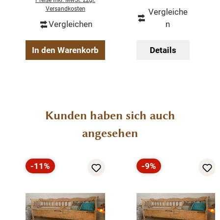
Preise inkl. MwSt. zzgl.
Versandkosten
Vergleiche
Vergleichen
n
In den Warenkorb
Details
Produktgalerie überspringen
Kunden haben sich auch
angesehen
-11%
-9%
Rabatt
Rabatt