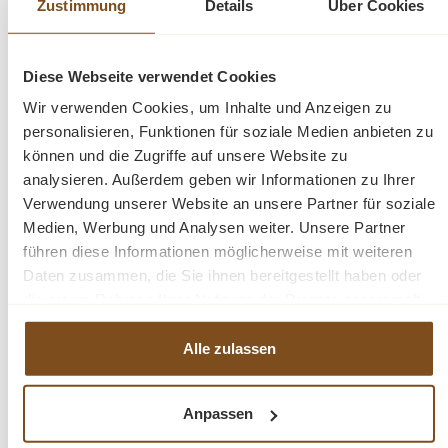
Zustimmung
Details
Über Cookies
Beispielbild: 240 cm
Beschreibung
Diese Webseite verwendet Cookies
Wir verwenden Cookies, um Inhalte und Anzeigen zu
Truhenbank Weichholz
personalisieren, Funktionen für soziale Medien anbieten zu
Jedes Möbelstück ein Unikat
können und die Zugriffe auf unsere Website zu
Sitzhöhe: 48 cm
analysieren. Außerdem geben wir Informationen zu Ihrer
Verwendung unserer Website an unsere Partner für soziale
Medien, Werbung und Analysen weiter. Unsere Partner
führen diese Informationen möglicherweise mit weiteren
Fragen zum Produkt?
Daten zusammen, die Sie ihnen bereitgestellt haben oder
die sie im Rahmen Ihrer Nutzung der Dienste gesammelt
Menü schließen
haben.
Produktinformationen "Truhen Bank Spindel
Alle zulassen
antikbraun - in verschiedenen Größen"
Anpassen
Nehmen Sie Platz auf dieser schönen Weichholz Truhen
Produktgalerie überspringen
Ähnliche Produkte
Bank im Vintage Stil. Die Bank hat einen großen