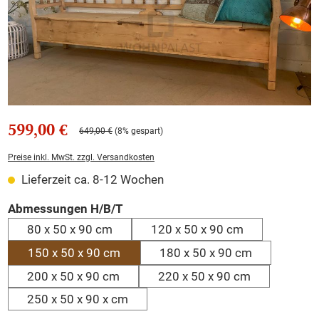
599,00 €
649,00 €
(8% gespart)
Preise inkl. MwSt. zzgl. Versandkosten
Lieferzeit ca. 8-12 Wochen
auswählen
Abmessungen H/B/T
80 x 50 x 90 cm
120 x 50 x 90 cm
150 x 50 x 90 cm
180 x 50 x 90 cm
200 x 50 x 90 cm
220 x 50 x 90 cm
250 x 50 x 90 x cm