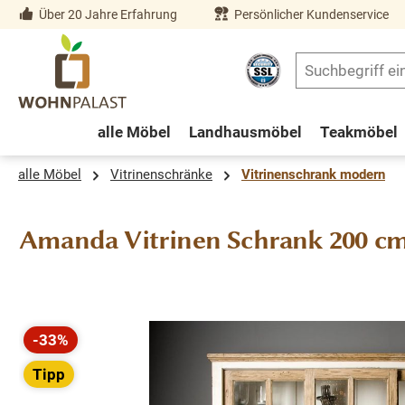
Über 20 Jahre Erfahrung
Persönlicher Kundenservice
springen
Zur Hauptnavigation springen
alle Möbel
Landhausmöbel
Teakmöbel
alle Möbel
Vitrinenschränke
Vitrinenschrank modern
Amanda Vitrinen Schrank 200 cm
Bildergalerie überspringen
-33%
Rabatt
Tipp