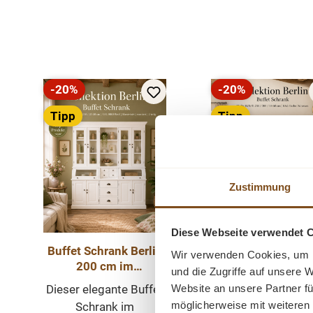
Produktgalerie überspringen
-20%
-20%
Rabatt
Rabatt
Tipp
Tipp
Neu
Zustimmung
Diese Webseite verwendet 
Buffet Schrank Berlin
Buffet Schrank Be
Wir verwenden Cookies, um I
200 cm im
200 cm im
und die Zugriffe auf unsere 
Landhausstil – weiß
Landhausstil –
Website an unsere Partner fü
Dieser elegante Buffet
Dieser elegante Bu
200 cm
Schwarz 200 c
möglicherweise mit weiteren
Schrank im
Schrank im