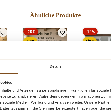
Ähnliche Produkte
-20%
-14%
Rabatt
Rabatt
Tipp
Tipp
Neu
Details
Cookies
rlin
Buffet Schrank Berlin
Buffet Schran
nhalte und Anzeigen zu personalisieren, Funktionen für soziale
200 cm im
200 cm - wei
Website zu analysieren. Außerdem geben wir Informationen zu I
Landhausstil –
Schubladen 
r soziale Medien, Werbung und Analysen weiter. Unsere Partner
ffet
Dieser elegante Buffet
Ein schöner 
m
Murano 200 cm
Eiche
 Daten zusammen, die Sie ihnen bereitgestellt haben oder die s
Schrank im
Schrank im La