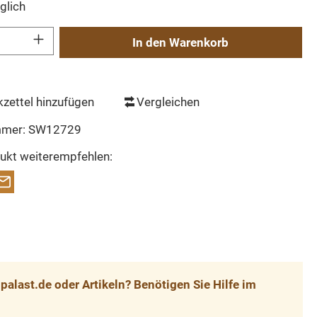
glich
Gib den gewünschten Wert ein oder benutze die Schaltflächen um die Anzahl zu erh
In den Warenkorb
zettel hinzufügen
Vergleichen
mmer:
SW12729
ukt weiterempfehlen:
alast.de oder Artikeln? Benötigen Sie Hilfe im