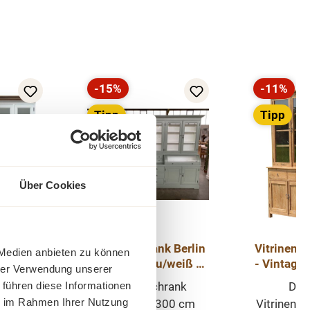
-15%
-11%
Rabatt
Rabatt
Tipp
Tipp
Über Cookies
k Berlin
Buffet Schrank Berlin
Vitrinen S
 Medien anbieten zu können
ß/eiche
300 cm grau/weiß -
- Vintage
hrer Verwendung unserer
Front
mehrteilig
- Vitrin
 führen diese Informationen
Buffet
Buffet Schrank
Der
ie im Rahmen Ihrer Nutzung
ndhaus-
Landhaus 300 cm
Vitrinens