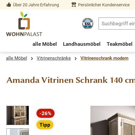
Über 20 Jahre Erfahrung
Persönlicher Kundenservice
springen
Zur Hauptnavigation springen
alle Möbel
Landhausmöbel
Teakmöbel
alle Möbel
Vitrinenschränke
Vitrinenschrank modern
Amanda Vitrinen Schrank 140 cm
Bildergalerie überspringen
-26%
Rabatt
Tipp