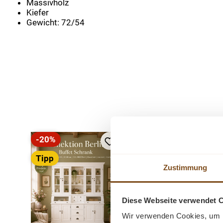
Massivholz
Kiefer
Gewicht: 72/54
Produktgalerie überspringen
-20%
-20%
Rabatt
Rabatt
Tipp
Tipp
Zustimmung
Neu
Diese Webseite verwendet 
Wir verwenden Cookies, um I