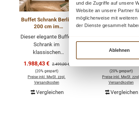
und die Zugriffe auf unsere 
Website an unsere Partner fü
möglicherweise mit weiteren
Buffet Schrank Berlin
Buffet Schrank Be
der Dienste gesammelt habe
200 cm im
200 cm im
Landhausstil – weiß
Landhausstil –
Dieser elegante Buffet
Dieser elegante Bu
200 cm
Schwarz 200 c
Schrank im
Schrank im
Ablehnen
klassischen
klassischen
Landhausstil ist ein
Landhausstil ist e
Verkaufspreis:
Verkaufspreis:
1.988,43 €
1.988,47 €
Regulärer Preis:
Regulär
2.499,00 €
2.499,0
echtes Highlight für
echtes Highlight 
(20% gespart)
(20% gespart)
Esszimmer, Küche
Esszimmer, Küc
Preise inkl. MwSt. zzgl.
Preise inkl. MwSt. zzgl
oder Wohnbereich. Mit
oder Wohnbereich.
Versandkosten
Versandkosten
seiner hellen weißen
seiner hellen wei
Vergleichen
Vergleichen
In den Warenkorb
In den Warenk
Oberfläche, den
Oberfläche, de
dekorativen Glastüren
dekorativen Glast
und der großzügigen
und der großzügi
Aufteilung verbindet er
Aufteilung verbinde
Produktgalerie überspringen
stilvolle Präsentation
stilvolle Präsentat
mit praktischem
mit praktische