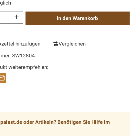
glich
Gib den gewünschten Wert ein oder benutze die Schaltflächen um die Anzahl zu erh
In den Warenkorb
zettel hinzufügen
Vergleichen
mmer:
SW12804
ukt weiterempfehlen:
alast.de oder Artikeln? Benötigen Sie Hilfe im