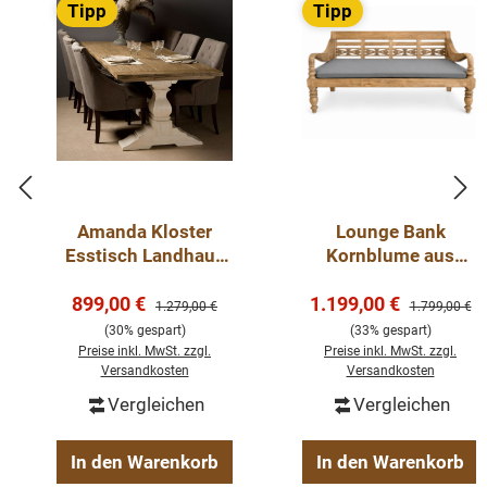
Tipp
Tipp
Amanda Kloster
Lounge Bank
Esstisch Landhaus
Kornblume aus
Tisch
Teakholz | Massive
Verkaufspreis:
Verkaufspreis:
Esszimmertisch in 2
899,00 €
1.199,00 €
Gartenbank mit
Regulärer Preis:
Regulärer Pre
1.279,00 €
1.799,00 €
Größen
Kissen
(30% gespart)
(33% gespart)
Preise inkl. MwSt. zzgl.
Preise inkl. MwSt. zzgl.
Versandkosten
Versandkosten
Vergleichen
Vergleichen
In den Warenkorb
In den Warenkorb