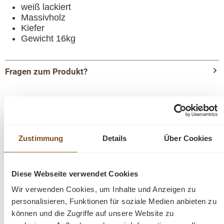
weiß lackiert
Massivholz
Kiefer
Gewicht 16kg
Fragen zum Produkt?
Menü schließen
Produktinformationen "Amanda Beistelltisch
60x60 cm quadratischer Couchtisch
Landhausstil"
Zustimmung
Details
Über Cookies
Produktgalerie überspringen
Ähnliche Produkte
Der
quadratische Tisch
aus der Serie
Amanda
wurde auf
Diese Webseite verwendet Cookies
traditionelle Weise, aus teilweise recyceltem Kiefernholz
-25%
-23%
Wir verwenden Cookies, um Inhalte und Anzeigen zu
hergestellt. Dieses Möbelstück ist in altweiß gehalten und
Rabatt
Rabat
personalisieren, Funktionen für soziale Medien anbieten zu
hat eine Schattenpatina, kombiniert mit altgrauer Kiefer. Das
Tipp
Tipp
können und die Zugriffe auf unsere Website zu
gealterte Holz verleiht diesem Beistelltisch seinen Charme