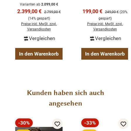
100% Massivholz -
Teakholz
Varianten ab
2.099,00 €
Küchenschrank
Verkaufspreis:
Verkaufspreis:
2.399,00 €
199,00 €
Regulärer Preis:
Regulärer Preis:
2.799,00 €
249,00 €
(20%
(14% gespart)
gespart)
Preise inkl. MwSt. zzgl.
Preise inkl. MwSt. zzgl.
Versandkosten
Versandkosten
Vergleichen
Vergleichen
In den Warenkorb
In den Warenkorb
Produktgalerie überspringen
Kunden haben sich auch
angesehen
-30%
-33%
Rabatt
Rabatt