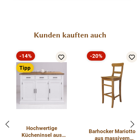
Produktgalerie überspringen
Kunden kauften auch
-14%
-20%
Rabatt
Rabatt
Tipp
Hochwertige
Barhocker Mariotto
Kücheninsel aus
aus massivem