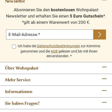
Newsletter
Die Schiebetüren sind in Aluminiumschienen montiert,
Abonnieren Sie den
kostenlosen
Wohnpalast
gleiten sanft und erzeugen beinahe den Eindruck zu
Newsletter und erhalten Sie einen
5 Euro Gutschein
*.
schweben. Die Schubladen sind mit einer Soft-Closing-
*gilt ab einem Warenwert von 200 €.
Funktion ausgestattet - moderner Luxus. Die Seiten des
Oberschranks bestehen aus Glas, was eine angenehme
E-Mail-Adresse
*
Aussicht ermöglicht und den Schrank mit Licht
Ich habe die
Datenschutzbestimmungen
zur Kenntnis
durchflutet.
genommen und die
AGB
gelesen und bin mit ihnen
einverstanden.
*
Der Vitrinenschrank Neuss kann ebenfalls in sämtlichen
anderen
RAL-Farben
angefertigt werden. Sie haben die
Über Wohnpalast
Möglichkeit, die Farbe zu wählen, die am besten zu Ihrer
Mehr Service
Einrichtung passt. Sie können sogar die Außenseite und
Innenseite dieses Schranks in unterschiedlichen Farben
Informationen
gestalten.
Sie haben Fragen?
Dieses Modell ist in Breiten von 100 bis 300 cm