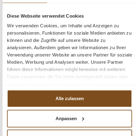
Präsentieren und Aufbewahren.
Diese Webseite verwendet Cookies
Stil: Landhaus
Wir verwenden Cookies, um Inhalte und Anzeigen zu
Farbe: diese Vitrine ist in verschiedenen RAL-Farben
personalisieren, Funktionen für soziale Medien anbieten zu
erhältlich.
können und die Zugriffe auf unsere Website zu
Farbe: zementgrau RAL7033
analysieren. Außerdem geben wir Informationen zu Ihrer
Massivholz
Verwendung unserer Website an unsere Partner für soziale
Eichenelemente
Medien, Werbung und Analysen weiter. Unsere Partner
Konzept: Neuss
führen diese Informationen möglicherweise mit weiteren
4 - Schiebetüren
Daten zusammen, die Sie ihnen bereitgestellt haben oder
4 - Schubladen
die sie im Rahmen Ihrer Nutzung der Dienste gesammelt
Softclose
haben.
Fertig montiert - 2 Teile
Alle zulassen
Anpassen
Hier haben Sie einen ansprechenden Schrank mit einer
glatten Lackierung, der großzügigen Stauraum für
Gegenstände bietet, die unauffällig im unteren Bereich