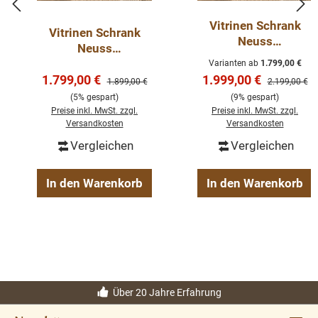
Farbe: zementgrau RAL7033
Vitrinen Schrank
Massivholz
Vitrinen Schrank
Neuss
Eichenelemente
Neuss
zementgraueiche ab
Konzept: Neuss
zementgraueiche ab
Varianten ab
1.799,00 €
120 cm -
Verkaufspreis:
Verkaufspreis:
1.799,00 €
120 cm -
1.999,00 €
4 - Schiebetüren
Regulärer Preis:
Regulärer Pre
1.899,00 €
2.199,00 €
Buffetschrank
Buffetschrank
4 - Schubladen
(5% gespart)
(9% gespart)
Größen & Varianten
Größen & Varianten
Preise inkl. MwSt. zzgl.
Preise inkl. MwSt. zzgl.
Softclose
wählbar
Versandkosten
Versandkosten
wählbar
Fertig montiert - 2 Teile
Vergleichen
Vergleichen
In den Warenkorb
In den Warenkorb
Hier haben Sie einen ansprechenden Schrank mit einer
glatten Lackierung, der großzügigen Stauraum für
Gegenstände bietet, die unauffällig im unteren Bereich
verstaut werden sollen. Im Gegenzug können Sie
persönliche Gegenstände im verglasten Bereich des
Über 20 Jahre Erfahrung
Sideboards zur Schau stellen.