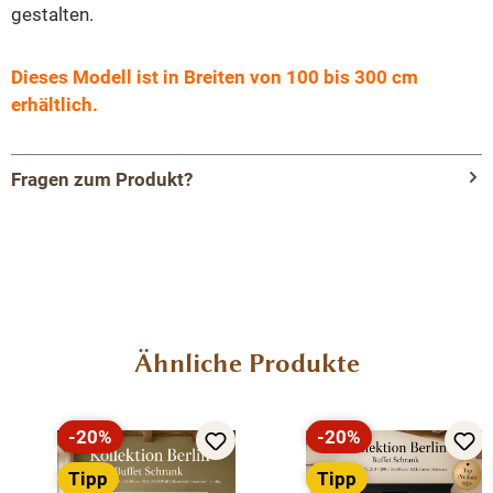
gestalten.
Dieses Modell ist in Breiten von 100 bis 300 cm
erhältlich.
Fragen zum Produkt?
Menü schließen
Produktinformationen "Vitrinen Schrank
Neuss zementgraueiche ab 120 cm -
Buffetschrank Größen & Varianten wählbar"
Produktgalerie überspringen
Ähnliche Produkte
Entdecken Sie den Reiz der perfekten Symbiose aus
Landhausstil und zeitgenössischen Akzenten im
Vitrinenschrank Neuss
.
-20%
-20%
Rabatt
Rabatt
Tipp
Tipp
Präsentieren und Aufbewahren in Perfektion