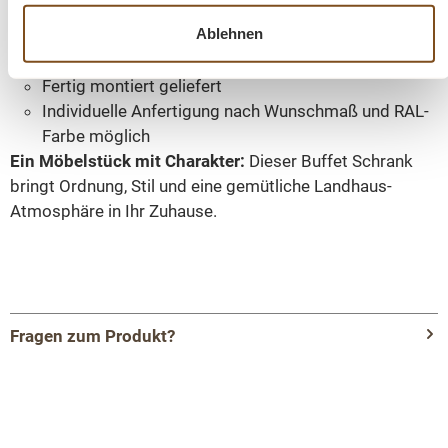
Praktische Schubladen und geschlossene Fächer für
Ablehnen
Ordnung im Alltag
Helle, freundliche Optik in Weiß
Fertig montiert geliefert
Individuelle Anfertigung nach Wunschmaß und RAL-
Farbe möglich
Ein Möbelstück mit Charakter:
Dieser Buffet Schrank
bringt Ordnung, Stil und eine gemütliche Landhaus-
Atmosphäre in Ihr Zuhause.
Fragen zum Produkt?
Menü schließen
Produktinformationen "Buffet Schrank Berlin
200 cm im Landhausstil – weiß 200 cm"