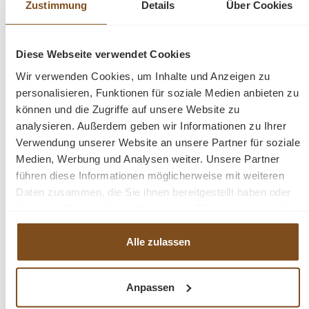
Zustimmung
Details
Über Cookies
Produktdetails
Maße:
H/B/T ca. 210 x 200 x 35/50 cm
Diese Webseite verwendet Cookies
Stil:
Landhausstil
Wir verwenden Cookies, um Inhalte und Anzeigen zu
Farbe: RAL 9010 Weiß
personalisieren, Funktionen für soziale Medien anbieten zu
Ausführung:
2-teilig, bestehend aus Oberteil und
können und die Zugriffe auf unsere Website zu
Unterteil
analysieren. Außerdem geben wir Informationen zu Ihrer
Lieferzustand:
Fertig montiert
Verwendung unserer Website an unsere Partner für soziale
Besonderheit:
Auch in Wunschmaßen und jeder RAL-
Medien, Werbung und Analysen weiter. Unsere Partner
Farbe erhältlich
führen diese Informationen möglicherweise mit weiteren
Daten zusammen, die Sie ihnen bereitgestellt haben oder
Highlights
die sie im Rahmen Ihrer Nutzung der Dienste gesammelt
haben.
Eleganter Buffet Schrank im zeitlosen Landhausstil
Alle zulassen
Viel Stauraum für Geschirr, Gläser, Textilien und
Wohnaccessoires
Glastüren und offene Fächer für eine dekorative
Anpassen
Präsentation