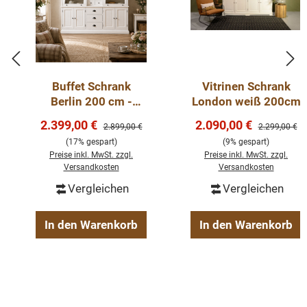
Highlights
Eleganter Buffet Schrank im zeitlosen Landhausstil
Viel Stauraum für Geschirr, Gläser, Textilien und
Wohnaccessoires
Buffet Schrank
Vitrinen Schrank
Glastüren und offene Fächer für eine dekorative
Berlin 200 cm -
London weiß 200cm
Präsentation
weiß/eiche
Verkaufspreis:
Verkaufspreis:
2.399,00 €
2.090,00 €
Regulärer Preis:
Regulärer Pre
2.899,00 €
2.299,00 €
Praktische Schubladen und geschlossene Fächer für
Landhaus-Stil
(17% gespart)
(9% gespart)
Ordnung im Alltag
Preise inkl. MwSt. zzgl.
Preise inkl. MwSt. zzgl.
Helle, freundliche Optik in Weiß
Versandkosten
Versandkosten
Fertig montiert geliefert
Vergleichen
Vergleichen
Individuelle Anfertigung nach Wunschmaß und RAL-
Farbe möglich
In den Warenkorb
In den Warenkorb
Ein Möbelstück mit Charakter:
Dieser Buffet Schrank
bringt Ordnung, Stil und eine gemütliche Landhaus-
Atmosphäre in Ihr Zuhause.