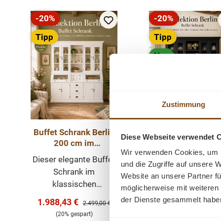
-20%
-20%
Rabatt
Rabatt
Tipp
Tipp
Neu
Zustimmung
Buffet Schrank Berlin
Buffet Schrank Be
Diese Webseite verwendet 
200 cm im
200 cm im
Wir verwenden Cookies, um I
Landhausstil – weiß
Landhausstil –
Dieser elegante Buffet
Dieser elegante Bu
200 cm
Schwarz 200 c
und die Zugriffe auf unsere 
Schrank im
Schrank im
Website an unsere Partner fü
klassischen
klassischen
möglicherweise mit weiteren
Landhausstil ist ein
Landhausstil ist e
der Dienste gesammelt habe
Verkaufspreis:
Verkaufspreis:
1.988,43 €
1.988,47 €
Regulärer Preis:
Regulär
2.499,00 €
2.499,0
echtes Highlight für
echtes Highlight 
(20% gespart)
(20% gespart)
Esszimmer, Küche
Esszimmer, Küc