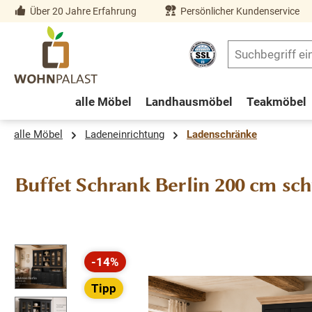
Über 20 Jahre Erfahrung
Persönlicher Kundenservice
springen
Zur Hauptnavigation springen
alle Möbel
Landhausmöbel
Teakmöbel
alle Möbel
Ladeneinrichtung
Ladenschränke
Buffet Schrank Berlin 200 cm sc
Bildergalerie überspringen
-14%
Rabatt
Tipp