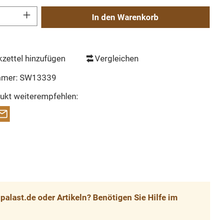
Gib den gewünschten Wert ein oder benutze die Schaltflächen um die Anzahl zu erh
In den Warenkorb
zettel hinzufügen
Vergleichen
mmer:
SW13339
ukt weiterempfehlen:
alast.de oder Artikeln? Benötigen Sie Hilfe im