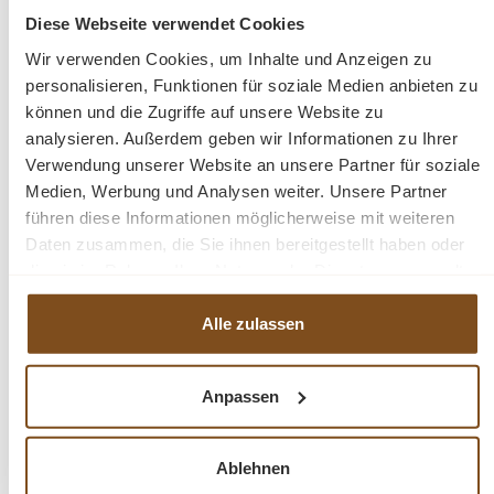
geliefert und zeichnet sich durch eine äußerst solide
Diese Webseite verwendet Cookies
Konstruktion aus, die eine lange Nutzungsdauer
Wir verwenden Cookies, um Inhalte und Anzeigen zu
garantiert. Die spezifischen Ornamente, die dieses
personalisieren, Funktionen für soziale Medien anbieten zu
Vertiko zieren, verleihen ihm einen charakteristischen
können und die Zugriffe auf unsere Website zu
und eleganten Stil. Es ist nicht nur ein Möbelstück,
analysieren. Außerdem geben wir Informationen zu Ihrer
sondern ein Kunstwerk für Ihr Zuhause.
Verwendung unserer Website an unsere Partner für soziale
Medien, Werbung und Analysen weiter. Unsere Partner
Abmessungen: Höhe 120 cm, Breite 80 cm, Tiefe 48
führen diese Informationen möglicherweise mit weiteren
Daten zusammen, die Sie ihnen bereitgestellt haben oder
cm
die sie im Rahmen Ihrer Nutzung der Dienste gesammelt
haben.
Massivholz Möbel
Alle zulassen
Landhausstil
100% Kieferholz
fertig montiert
Anpassen
verschiedene Farben wählbar
Oberflächen und Farben sind frei wählbar. 36 Farben
Ablehnen
und 8 Oberflächen (lackiert/gewachst/natur usw.) -