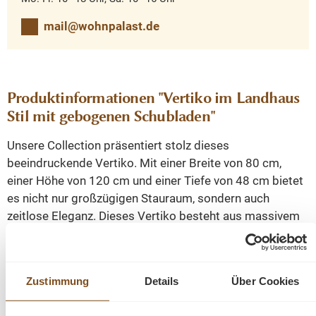
mail@wohnpalast.de
Produktinformationen "Vertiko im Landhaus
Stil mit gebogenen Schubladen"
Unsere Collection präsentiert stolz dieses
beeindruckende Vertiko. Mit einer Breite von 80 cm,
einer Höhe von 120 cm und einer Tiefe von 48 cm bietet
es nicht nur großzügigen Stauraum, sondern auch
zeitlose Eleganz. Dieses Vertiko besteht aus massivem
Kiefernholz was nicht nur für beeindruckende Qualität,
sondern auch für eine außergewöhnliche Optik sorgt.
Zustimmung
Details
Über Cookies
Jedes Detail dieses Produkts wurde mit großer Sorgfalt
und Liebe zum Handwerk gestaltet. Es wird montiert