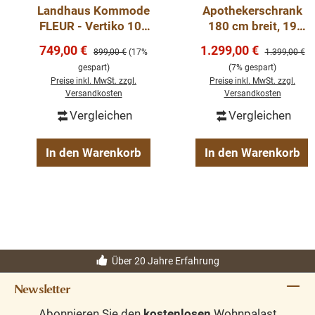
Landhaus Kommode
Apothekerschrank
FLEUR - Vertiko 100
180 cm breit, 19
cm
Schubladen
Verkaufspreis:
Verkaufspreis:
749,00 €
1.299,00 €
Regulärer Preis:
Regulärer Pre
899,00 €
(17%
1.399,00 €
Kommode Landhaus
gespart)
(7% gespart)
Preise inkl. MwSt. zzgl.
Preise inkl. MwSt. zzgl.
Versandkosten
Versandkosten
Vergleichen
Vergleichen
In den Warenkorb
In den Warenkorb
Über 20 Jahre Erfahrung
Newsletter
Abonnieren Sie den
kostenlosen
Wohnpalast