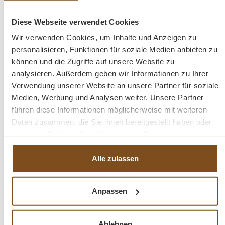
Landhausstil
Diese Webseite verwendet Cookies
Massivholz
Wir verwenden Cookies, um Inhalte und Anzeigen zu
Teakholz
personalisieren, Funktionen für soziale Medien anbieten zu
ein Unikat
können und die Zugriffe auf unsere Website zu
fertig montiert
analysieren. Außerdem geben wir Informationen zu Ihrer
2-teilig
Verwendung unserer Website an unsere Partner für soziale
1 Oberteil
Medien, Werbung und Analysen weiter. Unsere Partner
1 Unterteil
führen diese Informationen möglicherweise mit weiteren
Daten zusammen, die Sie ihnen bereitgestellt haben oder
die sie im Rahmen Ihrer Nutzung der Dienste gesammelt
Fragen zum Produkt?
haben.
Alle zulassen
Menü schließen
Produktinformationen "Tua Vitrinen Schrank
Anpassen
120 cm 2-türig Teak"
Die schöne 2tlg. Vitrine aus Teak ist ein hochwertiges
Produktgalerie überspringen
Ablehnen