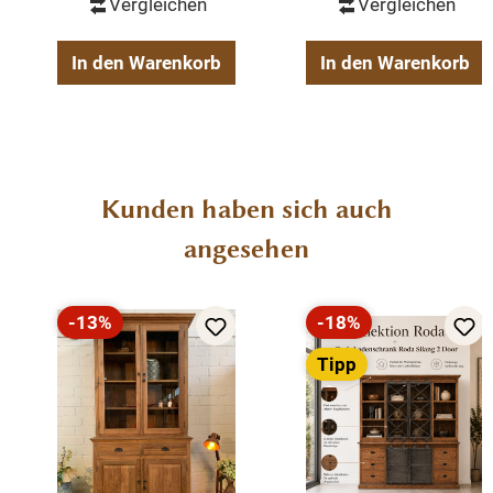
Vergleichen
Vergleichen
ein Unikat
fertig montiert
2-teilig
In den Warenkorb
In den Warenkorb
1 Oberteil
1 Unterteil
Produktgalerie überspringen
Kunden haben sich auch
angesehen
-13%
-18%
Rabatt
Rabatt
Tipp