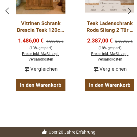
Vitrinen Schrank
Teak Ladenschrank
Brescia Teak 120cm
Roda Silang 2 Tür –
- Geschirrschrank
Massivholz trifft
Verkaufspreis:
Verkaufspreis:
1.486,00 €
2.387,00 €
Regulärer Preis:
Regulärer Pre
1.699,00 €
2.899,00 €
Teak Massivholz
Industriestil
(13% gespart)
(18% gespart)
Preise inkl. MwSt. zzgl.
Preise inkl. MwSt. zzgl.
Versandkosten
Versandkosten
Vergleichen
Vergleichen
In den Warenkorb
In den Warenkorb
Über 20 Jahre Erfahrung