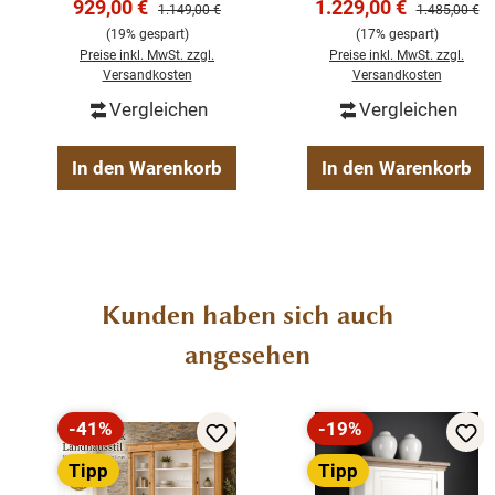
Verkaufspreis:
Verkaufspreis:
929,00 €
1.229,00 €
Regulärer Preis:
Regulärer Pre
1.149,00 €
1.485,00 €
Die Abmessungen:ca.: Höhe 200 cm - Breite 140 cm
(19% gespart)
(17% gespart)
Preise inkl. MwSt. zzgl.
Preise inkl. MwSt. zzgl.
- Tiefe 45 cm.
Versandkosten
Versandkosten
Vergleichen
Vergleichen
fertig montiert
stabile Regalböden
In den Warenkorb
In den Warenkorb
Landhaus-Stil
Massivholz
Produktgalerie überspringen
Kunden haben sich auch
angesehen
-41%
-19%
Rabatt
Rabatt
Tipp
Tipp