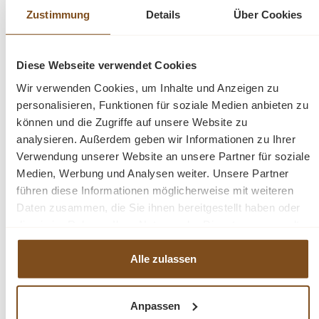
angeschliffen, was dieser Lifestyle-Möbelserie eine
Zustimmung
Details
Über Cookies
schöne ländliche Ausstrahlung verleiht.
Diese Webseite verwendet Cookies
Die Abmessungen:ca.: Höhe 200 cm - Breite 140 cm
Wir verwenden Cookies, um Inhalte und Anzeigen zu
- Tiefe 45 cm.
personalisieren, Funktionen für soziale Medien anbieten zu
können und die Zugriffe auf unsere Website zu
fertig montiert
analysieren. Außerdem geben wir Informationen zu Ihrer
stabile Regalböden
Verwendung unserer Website an unsere Partner für soziale
Landhaus-Stil
Medien, Werbung und Analysen weiter. Unsere Partner
Massivholz
führen diese Informationen möglicherweise mit weiteren
Daten zusammen, die Sie ihnen bereitgestellt haben oder
die sie im Rahmen Ihrer Nutzung der Dienste gesammelt
haben.
Alle zulassen
Fragen zum Produkt?
Menü schließen
Anpassen