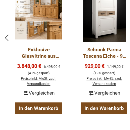
Exklusive
Schrank Parma
Glasvitrine aus
Toscana Eiche - 90
massiver Eiche –
cm Lagerschrank
Verkaufspreis:
Verkaufspreis:
3.848,00 €
929,00 €
Regulärer Preis:
Regulärer Preis
6.498,00 €
1.149,00 €
hochwertige
(41% gespart)
(19% gespart)
Maßanfertigung
Preise inkl. MwSt. zzgl.
Preise inkl. MwSt. zzgl.
sofort lieferbar
Versandkosten
Versandkosten
Vergleichen
Vergleichen
In den Warenkorb
In den Warenkorb