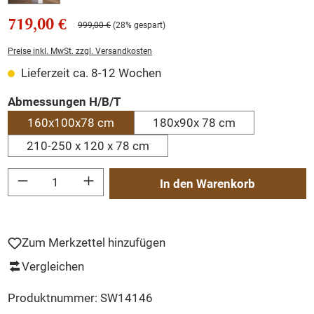
719,00 €
999,00 €
(28% gespart)
Preise inkl. MwSt. zzgl. Versandkosten
Lieferzeit ca. 8-12 Wochen
auswählen
Abmessungen H/B/T
160x100x78 cm
180x90x 78 cm
210-250 x 120 x 78 cm
Produkt Anzahl: Gib den gewünschten Wert ein oder benutze die Schaltflächen um
In den Warenkorb
Zum Merkzettel hinzufügen
Vergleichen
Produktnummer:
SW14146