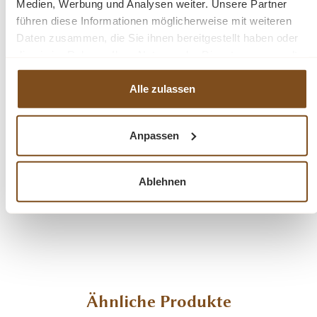
Medien, Werbung und Analysen weiter. Unsere Partner
Landhausstil
führen diese Informationen möglicherweise mit weiteren
Tischplatte 100% Kiefernholz
Daten zusammen, die Sie ihnen bereitgestellt haben oder
Beine sind demontiert
die sie im Rahmen Ihrer Nutzung der Dienste gesammelt
5 Teile
haben.
Oberflächen und Farben sind frei wählbar. 36 Farben und 8
Alle zulassen
Oberflächen (lackiert/gewachst/natur usw.) - Andere
Abmessungen und Sonderanfertigungen sind möglich.
Bitte
Fragen Sie uns.
Anpassen
Ablehnen
Fragen zum Produkt?
Menü schließen
Produktinformationen "Massivholz Esstisch
mit gebogenen Beinen 160 - 210 cm -
Landhaus Tisch"
Produktgalerie überspringen
Ähnliche Produkte
Der Esstisch im Landhausstil wird aus 100% massiven