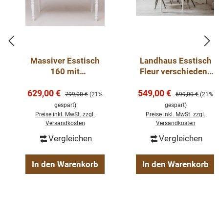
Massiver Esstisch
Landhaus Esstisch
160 mit
Fleur verschiedene
gedrechselten
Größen 160 - 240
Verkaufspreis:
Verkaufspreis:
629,00 €
Beinen - Landhaus
549,00 €
cm
Regulärer Preis:
Regulärer Preis:
799,00 €
(21%
699,00 €
(21%
Tisch
gespart)
gespart)
Preise inkl. MwSt. zzgl.
Preise inkl. MwSt. zzgl.
Versandkosten
Versandkosten
Vergleichen
Vergleichen
In den Warenkorb
In den Warenkorb