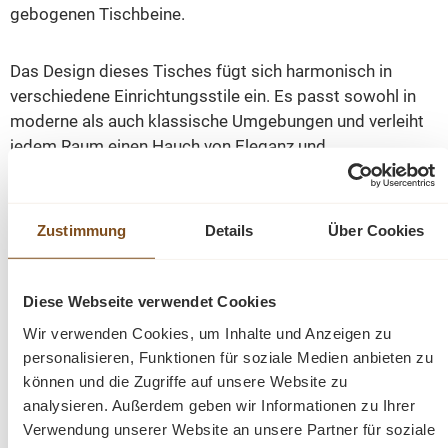
gebogenen Tischbeine.
Das Design dieses Tisches fügt sich harmonisch in
verschiedene Einrichtungsstile ein. Es passt sowohl in
moderne als auch klassische Umgebungen und verleiht
jedem Raum einen Hauch von Eleganz und
Gemütlichkeit.
Ein besonderes Möbelstück, das in jeder
Zustimmung
Details
Über Cookies
Landhauseinrichtung seinen Platz findet. Mit diesem
Tisch wird das zusammen sitzen mit Freunden und der
Diese Webseite verwendet Cookies
Familie zu einzigartigen Erlebnissen.
Wir verwenden Cookies, um Inhalte und Anzeigen zu
personalisieren, Funktionen für soziale Medien anbieten zu
Abmessungen: H: 78 cm, B: 160 cm, T: 90 cm
Abmessungen: H: 78 cm, B: 180 cm, T: 90 cm
können und die Zugriffe auf unsere Website zu
Abmessungen: H: 78 cm, B: 210 cm, T: 90 cm
analysieren. Außerdem geben wir Informationen zu Ihrer
Verwendung unserer Website an unsere Partner für soziale
Massivholz Tisch