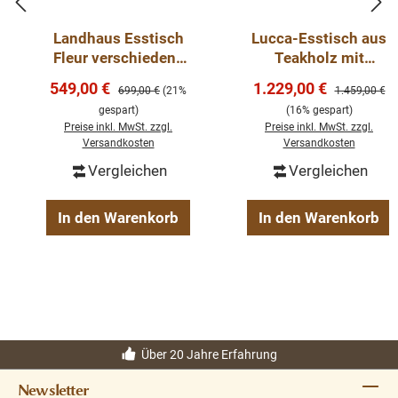
Landhaus Esstisch
Lucca-Esstisch aus
Fleur verschiedene
Teakholz mit
Größen 160 - 240
Metallgestell 180 -
Verkaufspreis:
Verkaufspreis:
549,00 €
1.229,00 €
Regulärer Preis:
Regulärer Pre
699,00 €
(21%
1.459,00 €
cm
260 cm
gespart)
(16% gespart)
Preise inkl. MwSt. zzgl.
Preise inkl. MwSt. zzgl.
Versandkosten
Versandkosten
Vergleichen
Vergleichen
In den Warenkorb
In den Warenkorb
Über 20 Jahre Erfahrung
Newsletter