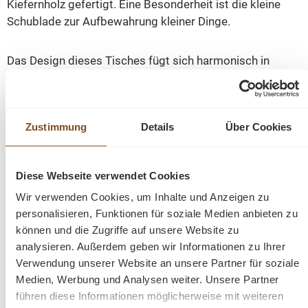
Kiefernholz gefertigt. Eine Besonderheit ist die kleine
Schublade zur Aufbewahrung kleiner Dinge.
Das Design dieses Tisches fügt sich harmonisch in
verschiedene Einrichtungsstile ein. Es passt sowohl in
moderne als auch klassische Umgebungen und verleiht
jedem Raum einen Hauch von Eleganz und
Zustimmung
Details
Über Cookies
Gemütlichkeit.
Ein besonderes Möbelstück, das in jeder
Diese Webseite verwendet Cookies
Landhauseinrichtung seinen Platz findet. Mit diesem
Wir verwenden Cookies, um Inhalte und Anzeigen zu
Tisch wird das zusammen sitzen mit Freunden und der
personalisieren, Funktionen für soziale Medien anbieten zu
Familie zu einzigartigen Erlebnissen.
können und die Zugriffe auf unsere Website zu
analysieren. Außerdem geben wir Informationen zu Ihrer
Abmessungen: H: 78 cm, B: 210 cm, T: 90 cm
Verwendung unserer Website an unsere Partner für soziale
Medien, Werbung und Analysen weiter. Unsere Partner
Massivholz Tisch
führen diese Informationen möglicherweise mit weiteren
Landhausstil