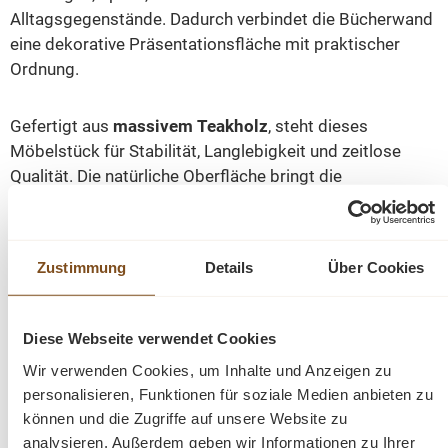
Alltagsgegenstände. Dadurch verbindet die Bücherwand
eine dekorative Präsentationsfläche mit praktischer
Ordnung.
Gefertigt aus
massivem Teakholz
, steht dieses
Möbelstück für Stabilität, Langlebigkeit und zeitlose
Qualität. Die natürliche Oberfläche bringt die
charaktervolle Maserung des Holzes besonders schön
zur Geltung. Da jedes Stück Holz individuell gewachsen
ist, ist jede Bücherwand ein echtes Unikat.
Zustimmung
Details
Über Cookies
Die Griffe und Applikationen aus Messing setzen
elegante Akzente und unterstreichen den hochwertigen
Diese Webseite verwendet Cookies
Charakter der Regalwand. Durch die Kombination aus
Wir verwenden Cookies, um Inhalte und Anzeigen zu
Naturholz und Messing entsteht ein stilvoller Look, der
personalisieren, Funktionen für soziale Medien anbieten zu
sowohl zu klassischen Einrichtungen als auch zu
können und die Zugriffe auf unsere Website zu
modernen Wohnkonzepten passt.
analysieren. Außerdem geben wir Informationen zu Ihrer