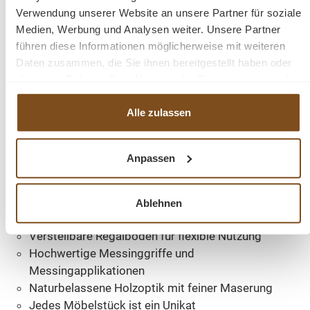
Verwendung unserer Website an unsere Partner für soziale
Dank des zerlegbaren Aufbaus lässt sich die
Medien, Werbung und Analysen weiter. Unsere Partner
Bücherwand einfacher transportieren und montieren.
führen diese Informationen möglicherweise mit weiteren
Daten zusammen, die Sie ihnen bereitgestellt haben oder
Trotz ihrer stattlichen Größe ist der Aufbau
die sie im Rahmen Ihrer Nutzung der Dienste gesammelt
unkompliziert und gut planbar.
haben.
Alle zulassen
Produktvorteile auf einen Blick
Große Bücherwand aus massivem Teakholz
Anpassen
Breite 260 cm – ideal für großzügige Wohnbereiche
Viel Stauraum für Bücher, Dekoration und
Alltagsgegenstände
Ablehnen
Unterer Stauraum mit Türen und Schubladen
Verstellbare Regalböden für flexible Nutzung
Hochwertige Messinggriffe und
Messingapplikationen
Naturbelassene Holzoptik mit feiner Maserung
Jedes Möbelstück ist ein Unikat