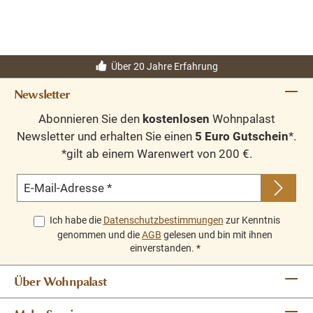
Breite 260 cm – ideal für großzügige Wohnbereiche
Viel Stauraum für Bücher, Dekoration und
Alltagsgegenstände
Unterer Stauraum mit Türen und Schubladen
Über 20 Jahre Erfahrung
Verstellbare Regalböden für flexible Nutzung
Newsletter
Hochwertige Messinggriffe und
Messingapplikationen
Abonnieren Sie den
kostenlosen
Wohnpalast
Naturbelassene Holzoptik mit feiner Maserung
Newsletter und erhalten Sie einen
5 Euro Gutschein
*.
Jedes Möbelstück ist ein Unikat
*gilt ab einem Warenwert von 200 €.
Stabil, langlebig und zeitlos schön
Zerlegbar und dadurch einfacher zu transportieren
E-Mail-Adresse
*
Einfacher Aufbau
Ich habe die
Datenschutzbestimmungen
zur Kenntnis
genommen und die
AGB
gelesen und bin mit ihnen
Maße
einverstanden.
*
Höhe:
ca. 235 cm
Über Wohnpalast
Breite:
ca. 260 cm
Tiefe:
ca. 50 cm