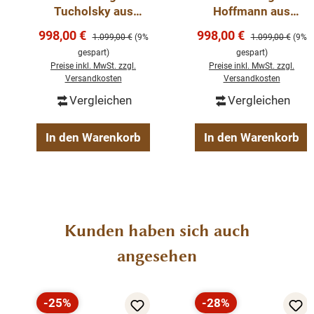
Tucholsky aus
Hoffmann aus
massivem
massivem
Verkaufspreis:
Verkaufspreis:
998,00 €
998,00 €
Regulärer Preis:
Regulärer Preis:
1.099,00 €
(9%
1.099,00 €
(9%
Weichholz - Vintage
Weichholz weiß
gespart)
gespart)
weiß
Preise inkl. MwSt. zzgl.
Preise inkl. MwSt. zzgl.
Versandkosten
Versandkosten
Vergleichen
Vergleichen
In den Warenkorb
In den Warenkorb
Produktgalerie überspringen
Kunden haben sich auch
angesehen
-25%
-28%
Rabatt
Rabatt