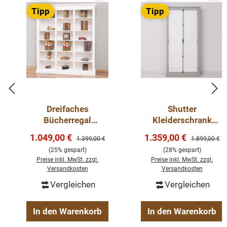
Tipp
Tipp
Dreifaches
Shutter
Bücherregal
Kleiderschrank
Landhausstil aus
Massivholz Kiefer –
Verkaufspreis:
Verkaufspreis:
1.049,00 €
1.359,00 €
Regulärer Preis:
Regulärer Pre
1.399,00 €
1.899,00 €
Massivholz Kiefer –
2 Lamellentüren,
(25% gespart)
(28% gespart)
individuell &
109x210x40 cm
Preise inkl. MwSt. zzgl.
Preise inkl. MwSt. zzgl.
hochwertig weiss
Versandkosten
Versandkosten
Vergleichen
Vergleichen
In den Warenkorb
In den Warenkorb