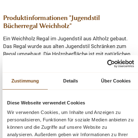
Produktinformationen "Jugendstil
Bücherregal Weichholz"
Ein Weichholz Regal im Jugendstil aus Altholz gebaut.
Das Regal wurde aus alten Jugendstil Schränken zum
Regal umgebaut. Die Holzoberfläche ist mit natürlichen
Wachs behandelt und von Hand aufpoliert.
4 Fachböden verstellbar
Zustimmung
Details
Über Cookies
1 Schublade
Die Abmessungen: ca. Höhe: 182 cm, Breite: 90 cm,
Diese Webseite verwendet Cookies
Tiefe: 41 cm.
Wir verwenden Cookies, um Inhalte und Anzeigen zu
personalisieren, Funktionen für soziale Medien anbieten zu
können und die Zugriffe auf unsere Website zu
Fragen zum Produkt?
analysieren. Außerdem geben wir Informationen zu Ihrer