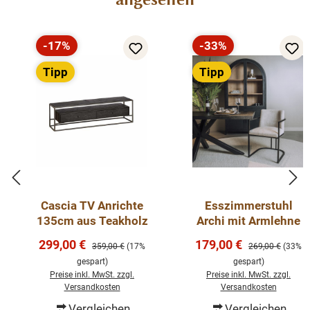
Praktische Details und Maße des
-17%
-33%
Weichholzschranks
Rabatt
Rabatt
Tipp
Tipp
Maße:
172 cm (Höhe) x 106 cm (Breite) x 55 cm
(Tiefe)
Material:
Hochwertiges Weichholz in antikbrauner
Färbung
Ausstattung:
Funktionaler Innenausbau mit
mehreren Einlegeböden
Besonderheit:
Kunstvolle Jugendstil-Schnitzereien
(Art Nouveau)
Cascia TV Anrichte
Esszimmerstuhl
Aufbau:
Massives Einzelstück, nicht zerlegbar
135cm aus Teakholz
Archi mit Armlehne
Zustand:
Professionell restauriert und sofort
Verkaufspreis:
Verkaufspreis:
299,00 €
179,00 €
Regulärer Preis:
Regulärer Preis:
359,00 €
(17%
269,00 €
(33%
nutzbar
gespart)
gespart)
Preise inkl. MwSt. zzgl.
Preise inkl. MwSt. zzgl.
Versandkosten
Versandkosten
Vergleichen
Vergleichen