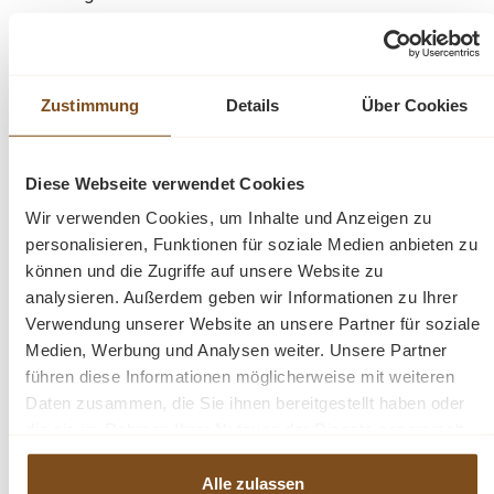
Charakter des Möbelstücks. Die bewusst erhaltenen
Gebrauchsspuren verleihen diesem Jugendstil-Möbel
seinen unverwechselbaren Vintage-Charme. Ein
Weichholzschrank, der Generationen überdauert hat und
Zustimmung
Details
Über Cookies
Sie noch ein Leben lang begleiten wird!
Diese Webseite verwendet Cookies
Praktische Details und Maße des
Weichholzschranks
Wir verwenden Cookies, um Inhalte und Anzeigen zu
personalisieren, Funktionen für soziale Medien anbieten zu
Maße:
172 cm (Höhe) x 106 cm (Breite) x 55 cm
können und die Zugriffe auf unsere Website zu
(Tiefe)
analysieren. Außerdem geben wir Informationen zu Ihrer
Material:
Hochwertiges Weichholz in antikbrauner
Verwendung unserer Website an unsere Partner für soziale
Färbung
Medien, Werbung und Analysen weiter. Unsere Partner
Ausstattung:
Funktionaler Innenausbau mit
führen diese Informationen möglicherweise mit weiteren
mehreren Einlegeböden
Daten zusammen, die Sie ihnen bereitgestellt haben oder
Besonderheit:
Kunstvolle Jugendstil-Schnitzereien
die sie im Rahmen Ihrer Nutzung der Dienste gesammelt
(Art Nouveau)
haben.
Aufbau:
Massives Einzelstück, nicht zerlegbar
Alle zulassen