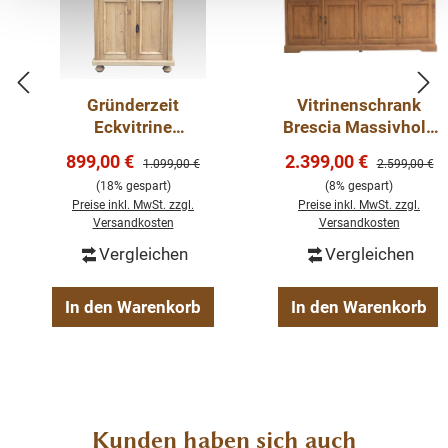
obere Stauraum viel Platz für Ideen und dekorative
Accessoires.
Die Abmessungen: Höhe: 190 cm, Breite: 145 cm,
Gründerzeit
Vitrinenschrank
Tiefe: 38 cm.
Eckvitrine
Brescia Massivholz
Massivholz
Vitrine Teak 220cm
Verkaufspreis:
Verkaufspreis:
899,00 €
2.399,00 €
Regulärer Preis:
Regulärer Pre
1.099,00 €
2.599,00 €
Weichholzmöbel
Weichholz Buffet
(18% gespart)
(8% gespart)
Eck Schrank
zerlegbar
Preise inkl. MwSt. zzgl.
Preise inkl. MwSt. zzgl.
Versandkosten
Versandkosten
Massivholz
Vergleichen
Vergleichen
In den Warenkorb
In den Warenkorb
Produktgalerie überspringen
Kunden haben sich auch