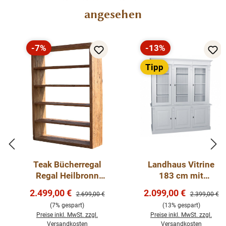
angesehen
-7%
-13%
Rabatt
Rabatt
Tipp
Teak Bücherregal
Landhaus Vitrine
Regal Heilbronn
183 cm mit
Raumteiler Teakholz
Glastüren -
Verkaufspreis:
Verkaufspreis:
2.499,00 €
2.099,00 €
Regulärer Preis:
Regulärer Pre
2.699,00 €
2.399,00 €
verschiedene
(7% gespart)
(13% gespart)
Varianten
Preise inkl. MwSt. zzgl.
Preise inkl. MwSt. zzgl.
Versandkosten
Versandkosten