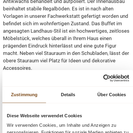
Antikwachs behandelt und aufpoliert. Der Innenausbau
beinhaltet stabile Regalböden. Es ist in nach alten
Vorlagen in unserer Fachwerkstatt gefertigt worden und
befindet sich im wohnfertigen Zustand. Das Buffet im
angesagten Landhaus-Stil ist ein hochwertiges, zeitloses
Möbelstück, welches überall in Ihrem Haus einen
prägenden Eindruck hinterlässt und eine gute Figur
macht. Neben viel Stauraum in den Schubladen, lässt der
obere Stauraum viel Platz für Ideen und dekorative
Accessoires.
Die Abmessungen: Höhe: 190 cm, Breite: 145 cm,
Tiefe: 38 cm.
Zustimmung
Details
Über Cookies
Weichholz Buffet
Diese Webseite verwendet Cookies
zerlegbar
Massivholz
Wir verwenden Cookies, um Inhalte und Anzeigen zu
personalisieren, Funktionen für soziale Medien anbieten zu