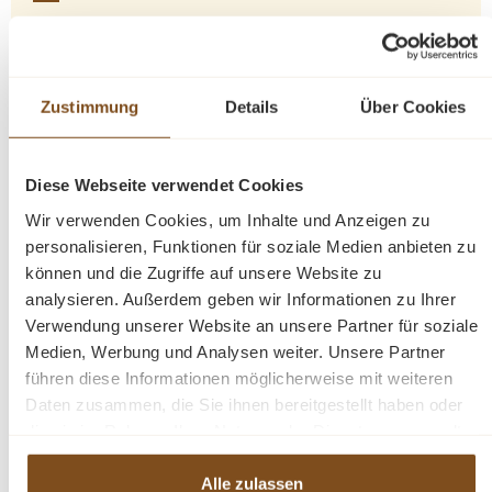
Produktinformationen "Glasvitrine 150 cm
Zustimmung
Details
Über Cookies
breit mit Schubladen und Schiebetüren -
Landhaus Vitrine"
Diese Webseite verwendet Cookies
Wir verwenden Cookies, um Inhalte und Anzeigen zu
Erfreuen Sie sich an der klassischen Eleganz
personalisieren, Funktionen für soziale Medien anbieten zu
dieser Vitrine, welche nicht nur über zwei
können und die Zugriffe auf unsere Website zu
geschlossene Schiebetüren und drei Schubladen
analysieren. Außerdem geben wir Informationen zu Ihrer
verfügt, sondern auch hinter den zwei Glas
Verwendung unserer Website an unsere Partner für soziale
Schiebetüren im oberen Teil Platz für Dekoration
Medien, Werbung und Analysen weiter. Unsere Partner
bietet. Diese Vitrine im Landhausstil ist ein
führen diese Informationen möglicherweise mit weiteren
hochwertiges, zeitloses Möbelstück, welches
Daten zusammen, die Sie ihnen bereitgestellt haben oder
überall in Ihrem Haus einen prägenden Eindruck
die sie im Rahmen Ihrer Nutzung der Dienste gesammelt
hinterlässt und eine gute Figur macht. Entdecken
haben.
Sie die ideale Verbindung von Organisation und
Alle zulassen