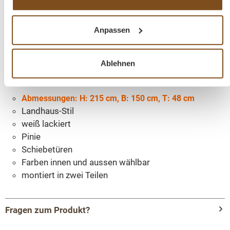
Präsentation. Dieses Möbelstück vereint auf
elegante Weise Funktionalität und Ästhetik.
Anpassen
Der Artikel wird in zwei Kartons geliefert. Der ober
und untere Teil muss nur noch auf einander
Ablehnen
gesetzt werden.
Abmessungen: H: 215 cm, B: 150 cm, T: 48 cm
Landhaus-Stil
weiß lackiert
Pinie
Schiebetüren
Farben innen und aussen wählbar
montiert in zwei Teilen
Fragen zum Produkt?