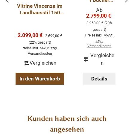
r Bücher
Vitrine Vincenza im
Schrank -
Verkaufspreis:
Ab
Landhausstil 150
Der Artikel wird in zwei Kartons geliefert. Der ober
Landhaus
2.799,00 €
Regulärer Pre
cm weiß-eiche
Schrank
und untere Teil muss nur noch auf einander
3.959,00 €
(29%
mintgrün
gesetzt werden.
gespart)
Verkaufspreis:
2.099,00 €
Regulärer Preis:
Preise inkl. MwSt.
2.699,00 €
zzgl.
Abmessungen: H: 215 cm, B: 150 cm, T: 48 cm
(22% gespart)
Versandkosten
Preise inkl. MwSt. zzgl.
Versandkosten
Vergleiche
Landhaus-Stil
Vergleichen
n
weiß lackiert
Pinie
In den Warenkorb
Details
Schiebetüren
Farben innen und aussen wählbar
montiert in zwei Teilen
Produktgalerie überspringen
Kunden haben sich auch
angesehen