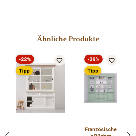
Menü schließen
Produktinformationen "Glasvitrine 150 cm
breit mit Schubladen und Schiebetüren -
Landhaus Vitrine"
Produktgalerie überspringen
Ähnliche Produkte
Erfreuen Sie sich an der klassischen Eleganz
dieser Vitrine, welche nicht nur über zwei
-22%
-29%
geschlossene Schiebetüren und drei Schubladen
Rabatt
Rabatt
Tipp
Tipp
verfügt, sondern auch hinter den zwei Glas
Schiebetüren im oberen Teil Platz für Dekoration
bietet. Diese Vitrine im Landhausstil ist ein
hochwertiges, zeitloses Möbelstück, welches
überall in Ihrem Haus einen prägenden Eindruck
hinterlässt und eine gute Figur macht. Entdecken
Sie die ideale Verbindung von Organisation und
Präsentation. Dieses Möbelstück vereint auf
Französische
elegante Weise Funktionalität und Ästhetik.