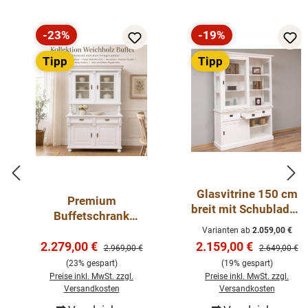
-23%
-19%
Rabatt
Rabatt
Tipp
Tipp
Glasvitrine 150 cm
Premium
breit mit Schubladen
Buffetschrank
und Schiebetüren -
Massivholz –
Varianten ab
2.059,00 €
Landhaus Vitrine
Verkaufspreis:
Verkaufspreis:
Landhausstil, Weiß,
2.279,00 €
2.159,00 €
Regulärer Preis:
Regulärer Pre
2.969,00 €
2.649,00 €
2-teilig, Handarbeit
(23% gespart)
(19% gespart)
Preise inkl. MwSt. zzgl.
Preise inkl. MwSt. zzgl.
Versandkosten
Versandkosten