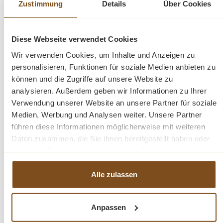
Zustimmung
Details
Über Cookies
Ein besonderes Highlight ist die umfangreiche
Individualisierbarkeit: Wählen Sie aus verschiedenen
Diese Webseite verwendet Cookies
Oberflächen wie naturgeöltem Holz, mattem Lack,
Wir verwenden Cookies, um Inhalte und Anzeigen zu
gewachster Struktur oder gebürsteter Optik. Auch
personalisieren, Funktionen für soziale Medien anbieten zu
Farbvarianten und Kombinationen sind möglich, sodass
können und die Zugriffe auf unsere Website zu
Ihre Vitrine perfekt auf Ihren Wohnstil abgestimmt
analysieren. Außerdem geben wir Informationen zu Ihrer
werden kann.
Verwendung unserer Website an unsere Partner für soziale
Medien, Werbung und Analysen weiter. Unsere Partner
führen diese Informationen möglicherweise mit weiteren
Abmessungen: H/B/T: 230 x 130 x 50 cm
Daten zusammen, die Sie ihnen bereitgestellt haben oder
die sie im Rahmen Ihrer Nutzung der Dienste gesammelt
Korpusmaterial: massive Eiche
haben.
Oberes Türmaterial: Metall + transparentes Glas
Alle zulassen
Material der unteren Tür: massive Eiche
2 teilig
Anpassen
Diese Vitrine ist die perfekte Wahl für alle, die natürliche
Materialien, hochwertige Handwerkskunst und