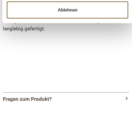
modernes Design miteinander verbinden möchten. Sie
Ablehnen
bietet nicht nur stilvolle Präsentationsflächen, sondern
auch praktischen Stauraum – individuell anpassbar und
langlebig gefertigt.
Fragen zum Produkt?
Menü schließen
Produktinformationen "Elegante Vitrine aus
massiver Eiche mit Metall- und Glastüren"