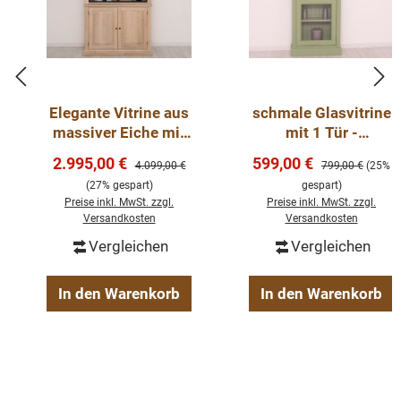
Korpusmaterial: massive Eiche
Oberes Türmaterial: Metall + transparentes Glas
Material der unteren Tür: massive Eiche
2 teilig
Elegante Vitrine aus
schmale Glasvitrine
Diese Vitrine ist die perfekte Wahl für alle, die natürliche
massiver Eiche mit
mit 1 Tür -
Materialien, hochwertige Handwerkskunst und
Metall- und
Landhausstil Vitrine
Verkaufspreis:
Verkaufspreis:
2.995,00 €
599,00 €
modernes Design miteinander verbinden möchten. Sie
Regulärer Preis:
Regulärer Preis:
4.099,00 €
799,00 €
(25%
Glastüren
bietet nicht nur stilvolle Präsentationsflächen, sondern
(27% gespart)
gespart)
Preise inkl. MwSt. zzgl.
Preise inkl. MwSt. zzgl.
auch praktischen Stauraum – individuell anpassbar und
Versandkosten
Versandkosten
langlebig gefertigt.
Vergleichen
Vergleichen
In den Warenkorb
In den Warenkorb