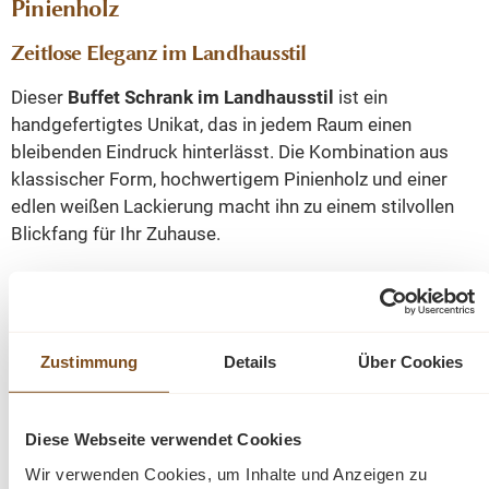
Pinienholz
Zeitlose Eleganz im Landhausstil
Dieser
Buffet Schrank im Landhausstil
ist ein
handgefertigtes Unikat, das in jedem Raum einen
bleibenden Eindruck hinterlässt. Die Kombination aus
klassischer Form, hochwertigem Pinienholz und einer
edlen weißen Lackierung macht ihn zu einem stilvollen
Blickfang für Ihr Zuhause.
Funktionalität & Stil in einem Möbelstück
Der
untere Bereich
bietet großzügigen Stauraum hinter
Zustimmung
Details
Über Cookies
Massivholztüren, während der
obere Bereich mit
Glasfront
Ihre schönsten Wohnaccessoires, Gläser oder
Geschirr dekorativ in Szene setzt. So vereint der Schrank
Diese Webseite verwendet Cookies
charmant Präsentation und Ordnung.
Wir verwenden Cookies, um Inhalte und Anzeigen zu