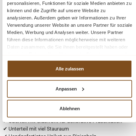
personalisieren, Funktionen für soziale Medien anbieten zu
Hochwertige Verarbeitung & praktische Details
können und die Zugriffe auf unsere Website zu
analysieren. Außerdem geben wir Informationen zu Ihrer
Stil:
Landhaus
Verwendung unserer Website an unsere Partner für soziale
Farbe:
Weiß RAL 9010
Medien, Werbung und Analysen weiter. Unsere Partner
Material:
Pinie
führen diese Informationen möglicherweise mit weiteren
Maße (HxBxT):
210 x 150 x 35/50 cm
Daten zusammen, die Sie ihnen bereitgestellt haben oder
Lieferzustand:
Fertig montiert, in 2 Teilen (Ober- und
die sie im Rahmen Ihrer Nutzung der Dienste gesammelt
Unterteil)
haben.
Dank seiner
zweiteiligen Bauweise
ist der Buffet
Alle zulassen
Schrank besonders leicht zu transportieren und flexibel
in verschiedenen Räumen einsetzbar.
Anpassen
Vorteile auf einen Blick
Ablehnen
✔ Klassischer
Landhaus Buffet Schrank
✔ Oberteil mit Glasfront für dekorative Präsentation
✔ Unterteil mit viel Stauraum