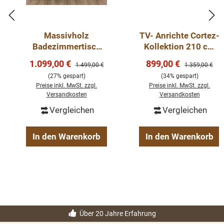
Außenfarbe - frei wählbar
Innenfarbe - frei wählbar
Massivholz
TV- Anrichte Cortez-
Badezimmertisch
Kollektion 210 cm
für 2 Waschbecken,
Mangoholz
Massivholz Möbel
Verkaufspreis:
Verkaufspreis:
1.099,00 €
899,00 €
Regulärer Preis:
Regulärer Preis
1.499,00 €
1.359,00 €
Tischplatte aus
Sideboard
Landhausstil
(27% gespart)
(34% gespart)
massivem
100% Kieferholz
Preise inkl. MwSt. zzgl.
Preise inkl. MwSt. zzgl.
Eichenholz,
Versandkosten
Versandkosten
verschiedene Farben wählbar
Badezimmer Möbel
Vergleichen
Vergleichen
Beschläge/Griffe wählbar
In den Warenkorb
In den Warenkorb
Oberflächen und Farben sind frei wählbar. 36 Farben
und 8 Oberflächen (lackiert/gewachst/natur usw.) -
Andere Abmessungen und Sonderanfertigungen sind
möglich.
Bitte Fragen Sie uns.
Über 20 Jahre Erfahrung