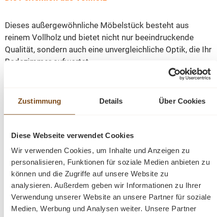
Dieses außergewöhnliche Möbelstück besteht aus
reinem Vollholz und bietet nicht nur beeindruckende
Qualität, sondern auch eine unvergleichliche Optik, die Ihr
Badezimmer aufwertet.
Handgefertigt in Europa
Zustimmung
Details
Über Cookies
Jedes Detail dieses Badezimmertisches wurde von
erfahrenen Handwerkern in Europa sorgfältig gefertigt.
Diese Webseite verwendet Cookies
Die äußerst solide Konstruktion verspricht eine
Wir verwenden Cookies, um Inhalte und Anzeigen zu
langanhaltende Nutzungsdauer und absolute
personalisieren, Funktionen für soziale Medien anbieten zu
Zuverlässigkeit.
können und die Zugriffe auf unsere Website zu
analysieren. Außerdem geben wir Informationen zu Ihrer
Harmonie von Funktionalität und Design
Verwendung unserer Website an unsere Partner für soziale
Medien, Werbung und Analysen weiter. Unsere Partner