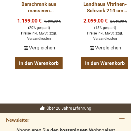
Barschrank aus
Landhaus Vitrinen-
massiven
Schrank 214 cm
Die erstklassige Verarbeitung
Kiefernholz - 103
breit weiss
Verkaufspreis:
Verkaufspreis:
1.199,00 €
2.099,00 €
garantiert Langlebigkeit und
Regulärer Preis:
Regulärer Pre
1.499,00 €
2.549,00 €
cm Breit - Landhaus
Zuverlässigkeit. Dieses Bücherregal
(20% gespart)
(18% gespart)
Schrank
Preise inkl. MwSt. zzgl.
Preise inkl. MwSt. zzgl.
wird nicht nur Ihre Räume bereichern,
Versandkosten
Versandkosten
sondern auch langfristige
Vergleichen
Vergleichen
Zufriedenheit und Bewunderung
schenken.
In den Warenkorb
In den Warenkorb
Abmessungen: H: 210 cm, B: 110
cm, T: 39 cm
Über 20 Jahre Erfahrung
Außenfarbe - frei wählbar
Newsletter
Innenfarbe - frei wählbar
Abonnieren Sie den
kostenlosen
Wohnpalast