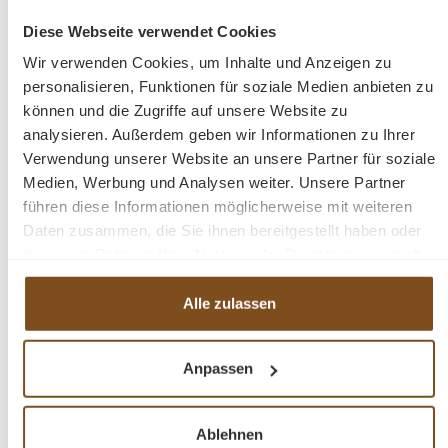
ein ansprechendes visuelles
Diese Webseite verwendet Cookies
Gleichgewicht.
Wir verwenden Cookies, um Inhalte und Anzeigen zu
personalisieren, Funktionen für soziale Medien anbieten zu
Das Design dieses Möbelstücks fügt
können und die Zugriffe auf unsere Website zu
sich harmonisch in verschiedene
analysieren. Außerdem geben wir Informationen zu Ihrer
Einrichtungsstile ein. Es passt
Verwendung unserer Website an unsere Partner für soziale
sowohl in moderne als auch
Medien, Werbung und Analysen weiter. Unsere Partner
klassische Umgebungen und verleiht
führen diese Informationen möglicherweise mit weiteren
jedem Raum einen Hauch von
Daten zusammen, die Sie ihnen bereitgestellt haben oder
Eleganz.
die sie im Rahmen Ihrer Nutzung der Dienste gesammelt
haben.
Alle zulassen
Die erstklassige Verarbeitung
garantiert Langlebigkeit und
Zuverlässigkeit. Dieses Bücherregal
Anpassen
wird nicht nur Ihre Räume bereichern,
sondern auch langfristige
Ablehnen
Zufriedenheit und Bewunderung