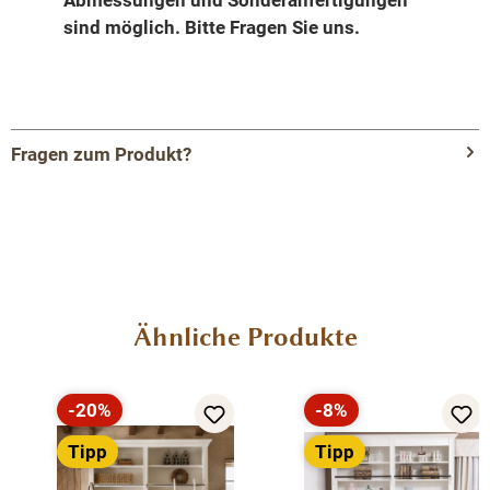
Abmessungen und Sonderanfertigungen
sind möglich.
Bitte Fragen Sie uns.
Fragen zum Produkt?
Menü schließen
Produktinformationen "Vielseitiges
Bücherregal mit verstellbaren Regalböden
und 2 Schublade - Vitrine"
Produktgalerie überspringen
Ähnliche Produkte
-20%
-8%
Entdecken Sie die perfekte
Rabatt
Rabatt
Tipp
Kombination von Stauraum und
Tipp
Präsentationsfläche mit unserem