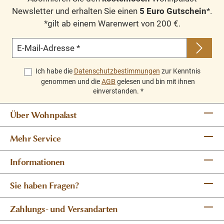
Newsletter und erhalten Sie einen
5 Euro Gutschein
*.
Massivholz Möbel
*gilt ab einem Warenwert von 200 €.
Landhausstil
100% Kiefernholz
E-Mail-Adresse
*
verschiedene Farben wählbar
Beschläge/Griffe wählbar
Ich habe die
Datenschutzbestimmungen
zur Kenntnis
Fertig montiert - 1-Teil
genommen und die
AGB
gelesen und bin mit ihnen
einverstanden.
*
Oberflächen und Farben sind frei wählbar.
Über Wohnpalast
36 Farben und 8 Oberflächen
(lackiert/gewachst/natur usw.) - Andere
Mehr Service
Abmessungen und Sonderanfertigungen
sind möglich.
Bitte Fragen Sie uns.
Informationen
Sie haben Fragen?
Zahlungs- und Versandarten