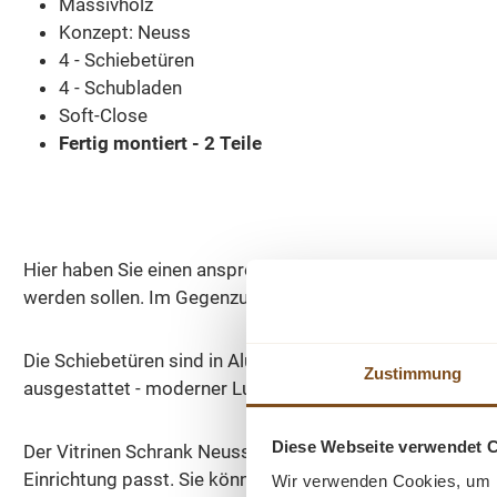
Massivholz
Konzept: Neuss
4 - Schiebetüren
4 - Schubladen
Soft-Close
Fertig montiert - 2 Teile
Hier haben Sie einen ansprechenden Schrank mit einer gl
werden sollen. Im Gegenzug können Sie persönliche Gege
Die Schiebetüren sind in Aluminiumschienen montiert, gl
Zustimmung
ausgestattet - moderner Luxus. Die Seiten des Oberschr
Diese Webseite verwendet 
Der Vitrinen Schrank Neuss kann ebenfalls in sämtlichen 
Einrichtung passt. Sie können sogar die Außenseite und I
Wir verwenden Cookies, um I