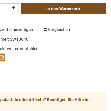
Gib den gewünschten Wert ein oder benutze die Schaltflächen um die Anzahl zu erh
In den Warenkorb
zettel hinzufügen
Vergleichen
mmer:
SW13840
ukt weiterempfehlen:
alast.de oder Artikeln? Benötigen Sie Hilfe im