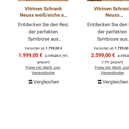
Vitrinen Schrank
Vitrinen Schran
Neuss weiß/eiche ab
Neuss
120 cm -
zementgraueiche
Entdecken Sie den Reiz
Entdecken Sie den 
Buffetschrank Größen
120 cm -
der perfekten
der perfekten
& Varianten wählbar
Buffetschrank Gr
Symbiose aus
Symbiose aus
& Varianten wähl
Landhausstil und
Landhausstil un
Varianten ab
1.799,00 €
Varianten ab
1.799,00
zeitgenössischen
zeitgenössische
Verkaufspreis:
Verkaufspreis:
1.999,00 €
2.599,00 €
Regulärer Preis:
Regulär
2.199,00 €
(9%
3.199,0
Akzenten im
Akzenten im
gespart)
(19% gespart)
Vitrinenschrank Neuss.
Vitrinenschrank Ne
Preise inkl. MwSt. zzgl.
Preise inkl. MwSt. zzgl
Versandkosten
Versandkosten
Präsentieren und
Präsentieren un
Vergleichen
Vergleichen
Aufbewahren in
Aufbewahren i
In den Warenkorb
In den Warenk
Perfektion Mit Maßen
Perfektion Mit Ma
von 220 cm Höhe, 120-
von 220 cm Höhe, 
300 cm Breite und
300 cm Breite u
einer Tiefe von 40/50
einer Tiefe von 40
Produktgalerie überspringen
cm bietet dieser
cm bietet diese
Schrank genug Raum
Schrank genug R