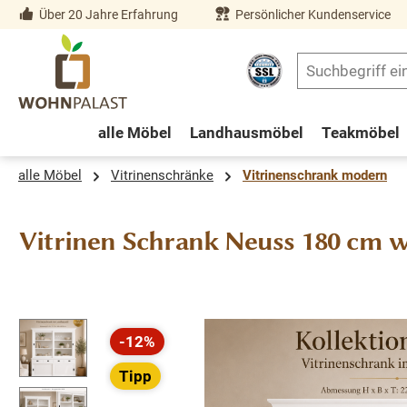
Über 20 Jahre Erfahrung
Persönlicher Kundenservice
springen
Zur Hauptnavigation springen
alle Möbel
Landhausmöbel
Teakmöbel
alle Möbel
Vitrinenschränke
Vitrinenschrank modern
Vitrinen Schrank Neuss 180 cm we
Bildergalerie überspringen
-12%
Rabatt
Tipp