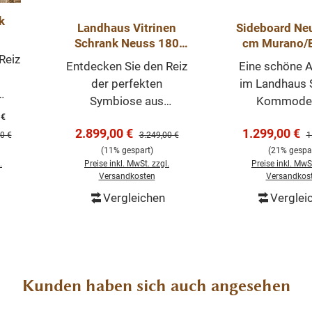
k
Landhaus Vitrinen
Sideboard Ne
Schrank Neuss 180
cm Murano/E
 ab
cm Rot mit
Anrichte La
Reiz
Entdecken Sie den Reiz
Eine schöne A
Eichenrückwand
Kommode 
ößen
der perfekten
im Landhaus St
Schiebetü
bar
Symbiose aus
Kommode 
d
Landhausstil und
praktisc
 €
n
Verkaufspreis:
Verkaufsprei
2.899,00 €
1.299,00 €
er Preis:
Regulärer Preis:
R
zeitgenössischen
Schiebetüren
0 €
3.249,00 €
1
(11% gespart)
(21% gespar
Akzenten im Vitrinen
vielseitig nutz
uss.
.
Preise inkl. MwSt. zzgl.
Preise inkl. MwSt
Schrank Neuss. Mit
Arbeitsplatte
Versandkosten
Versandkos
d
Maßen von 220 cm
Eiche massi
Vergleichen
Verglei
n
Höhe,180 cm Breite
Sideboa
orb
In den Warenkorb
In den Wa
ßen
und einer variablen
im angesa
120-
Tiefe von 50 cm
Landhaus-Stil 
nd
Unterteil - 40 cm
zeitloses Möb
/50
Oberteil bietet dieser
welches über
Kunden haben sich auch angesehen
r
Schrank genug Raum
Ihrem Haus 
aum
für Ihre Sammlungen
prägenden Ei