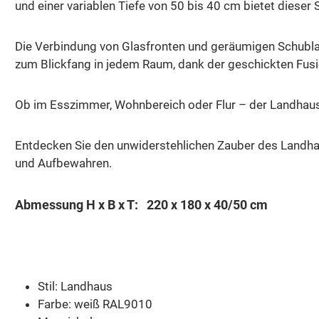
und einer variablen Tiefe von 50 bis 40 cm bietet dies
Die Verbindung von Glasfronten und geräumigen Schubl
zum Blickfang in jedem Raum, dank der geschickten Fus
Ob im Esszimmer, Wohnbereich oder Flur – der Landhaus
Entdecken Sie den unwiderstehlichen Zauber des Landhau
und Aufbewahren.
Abmessung H x B x T: 220 x 180 x 40/50 cm
Stil: Landhaus
Farbe: weiß RAL9010