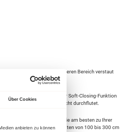
bietet, die unauffällig im unteren Bereich verstaut
ellen.
 Die Schubladen sind mit einer Soft-Closing-Funktion
Über Cookies
licht und den Schrank mit Licht durchflutet.
chkeit, die Farbe zu wählen, die am besten zu Ihrer
alten. Dieses Modell ist in Breiten von 100 bis 300 cm
 Medien anbieten zu können