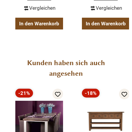
Vergleichen
Vergleichen
In den Warenkorb
In den Warenkorb
Produktgalerie überspringen
Kunden haben sich auch
angesehen
-21%
-18%
Rabatt
Rabatt