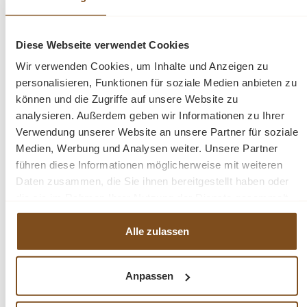
Abmessungen ca.: H/B/T: 70/180/40 cm
Diese Webseite verwendet Cookies
Handgefertigt
Wir verwenden Cookies, um Inhalte und Anzeigen zu
Stahlgestell
Venedig
personalisieren, Funktionen für soziale Medien anbieten zu
Beistelltisch
können und die Zugriffe auf unsere Website zu
recyceltem Teakholz, White Wash
analysieren. Außerdem geben wir Informationen zu Ihrer
Gewicht: 29 kg
Verwendung unserer Website an unsere Partner für soziale
Medien, Werbung und Analysen weiter. Unsere Partner
führen diese Informationen möglicherweise mit weiteren
Fragen zum Produkt?
Daten zusammen, die Sie ihnen bereitgestellt haben oder
die sie im Rahmen Ihrer Nutzung der Dienste gesammelt
Menü schließen
haben.
Produktinformationen "Venedig Flurtisch 180
Alle zulassen
cm Teakholz Wandtisch"
Anpassen
Produktgalerie überspringen
Ähnliche Produkte
Dieser industrieller
Flurtisch
aus der Serie
Venedig
ist