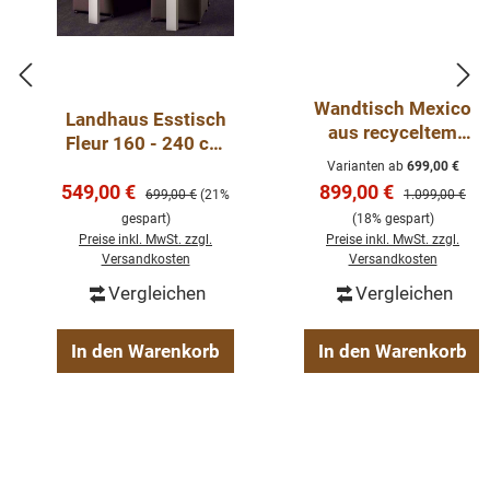
Wandtisch Mexico
Landhaus Esstisch
aus recyceltem
Fleur 160 - 240 cm
Teakholz
Kiefer Weiß
Varianten ab
699,00 €
Verkaufspreis:
Verkaufspreis:
549,00 €
899,00 €
Regulärer Preis:
Regulärer Preis
699,00 €
(21%
1.099,00 €
gespart)
(18% gespart)
Preise inkl. MwSt. zzgl.
Preise inkl. MwSt. zzgl.
Versandkosten
Versandkosten
Vergleichen
Vergleichen
In den Warenkorb
In den Warenkorb