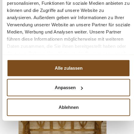
Sitzhöhe: 48 cm
personalisieren, Funktionen für soziale Medien anbieten zu
können und die Zugriffe auf unsere Website zu
analysieren. Außerdem geben wir Informationen zu Ihrer
Verwendung unserer Website an unsere Partner für soziale
Medien, Werbung und Analysen weiter. Unsere Partner
führen diese Informationen möglicherweise mit weiteren
Fragen zum Produkt?
Daten zusammen, die Sie ihnen bereitgestellt haben oder
die sie im Rahmen Ihrer Nutzung der Dienste gesammelt
Menü schließen
haben.
Produktinformationen "Truhenbank Tulpe
Alle zulassen
aus Massivholz 180 cm"
Eine Weichholz Truhenbank im wohnfertigen Zustand.
Anpassen
Produktgalerie überspringen
Ähnliche Produkte
Die Bank wurde von erfahrenen Schreinern nach alten
Vorlagen gefertigt. Eine schöne Reproduktion. Mit
Bienenwachs behandelt und aufpoliert. Die Bank hat
Ablehnen
-14%
einen großen Stauraum unterhalb der Sitzfläche. Alle
Rabatt
Teile sind voll Massiv. Ein Schmuckstück für ihren
Wohnbereich!
Die Bank ist in verschiedenen