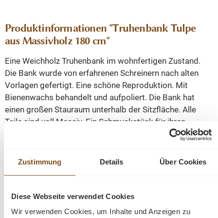
Produktinformationen "Truhenbank Tulpe
aus Massivholz 180 cm"
Eine Weichholz Truhenbank im wohnfertigen Zustand.
Die Bank wurde von erfahrenen Schreinern nach alten
Vorlagen gefertigt. Eine schöne Reproduktion. Mit
Bienenwachs behandelt und aufpoliert. Die Bank hat
einen großen Stauraum unterhalb der Sitzfläche. Alle
Teile sind voll Massiv. Ein Schmuckstück für ihren
Wohnbereich!
Die Bank ist in verschiedenen
Farbvarianten/Wachsfarben z.B. in Antikbraun, oder
Kiefer, weiß patiniert lieferbar.
Zustimmung
Details
Über Cookies
Die Abmessungen: ca. Höhe: 91 cm. Breite: 183 cm.
Tiefe: 50 cm.
Diese Webseite verwendet Cookies
Wir verwenden Cookies, um Inhalte und Anzeigen zu