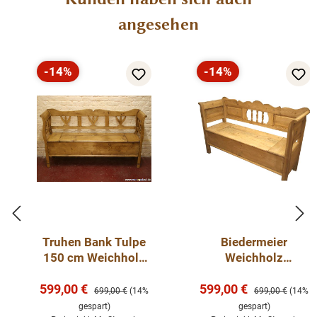
angesehen
-14%
-14%
Rabatt
Rabatt
Truhen Bank Tulpe
Biedermeier
150 cm Weichholz
Weichholz
Sitzbank
Truhenbank 150 cm
Verkaufspreis:
Verkaufspreis:
599,00 €
599,00 €
Regulärer Preis:
Regulärer Preis:
699,00 €
(14%
699,00 €
(14%
gespart)
gespart)