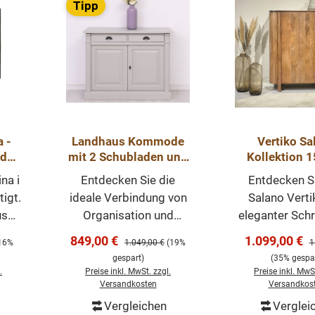
Tipp
 -
Landhaus Kommode
Vertiko Sa
rd
mit 2 Schubladen und
Kollektion 
2 Türen - Massivholz
Mangoho
na i
Entdecken Sie die
Entdecken S
tigt.
ideale Verbindung von
Salano Vertik
us
Organisation und
eleganter Sch
bel
Präsentation mit
nachhaltigem 
Verkaufspreis:
Verkaufsprei
849,00 €
1.099,00 €
reis:
Regulärer Preis:
R
16%
1.049,00 €
(19%
1
en,
unserem vielseitig
mit dezen
gespart)
(35% gespar
alle
einsetzbarer
abgerundeten 
.
Preise inkl. MwSt. zzgl.
Preise inkl. MwSt
zu
Kommode. Dieses
und markanten
Versandkosten
Versandkos
dem
Möbelstück vereint auf
Dieses Vertiko
Vergleichen
Verglei