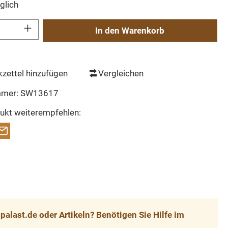
glich
Gib den gewünschten Wert ein oder benutze die Schaltflächen um die Anzahl zu erh
In den Warenkorb
zettel hinzufügen
Vergleichen
mmer:
SW13617
ukt weiterempfehlen:
alast.de oder Artikeln? Benötigen Sie Hilfe im