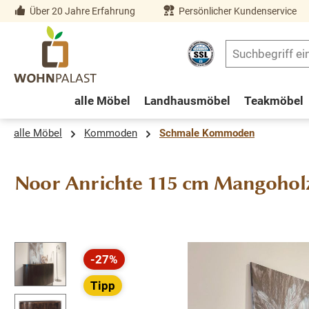
Über 20 Jahre Erfahrung
Persönlicher Kundenservice
springen
Zur Hauptnavigation springen
alle Möbel
Landhausmöbel
Teakmöbel
alle Möbel
Kommoden
Schmale Kommoden
Noor Anrichte 115 cm Mangoholz
Bildergalerie überspringen
-27%
Rabatt
Tipp