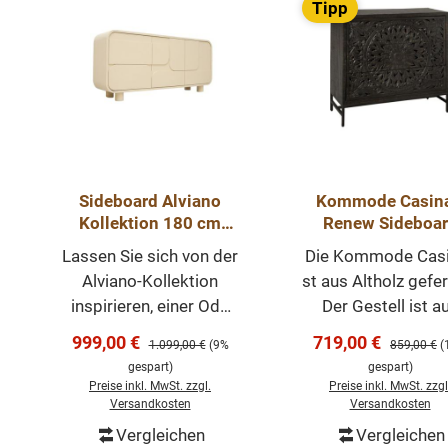
Tipp
Sideboard Alviano
Kommode Casina
Kollektion 180 cm
Renew Sideboa
Steinoptik
100cm
Lassen Sie sich von der
Die Kommode Casi
Alviano-Kollektion
st aus Altholz gefer
inspirieren, einer Ode
Der Gestell ist a
an den Japandi-
Metall. Dieses Mö
Verkaufspreis:
Verkaufspreis:
999,00 €
719,00 €
Regulärer Preis:
Regulärer P
1.099,00 €
(9%
859,00 €
(
Wohnstil. Japandi –
hat drei Schublad
gespart)
gespart)
der Wohnstil, der das
sehr praktisch, um 
Preise inkl. MwSt. zzgl.
Preise inkl. MwSt. zzgl
Beste aus Japan und
möglichen Dinge 
Versandkosten
Versandkosten
Skandinavien
verstauen. Außer
Vergleichen
Vergleichen