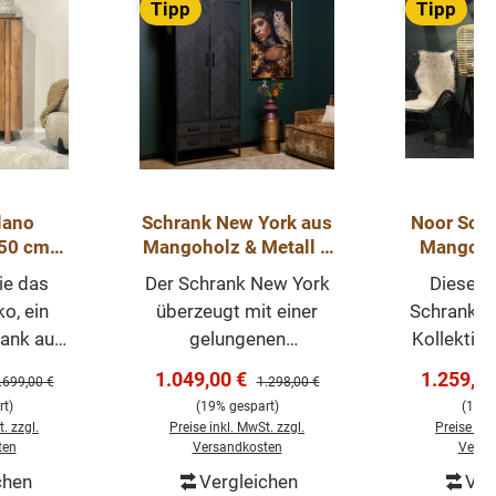
Tipp
Tipp
lano
Schrank New York aus
Noor Sch
150 cm
Mangoholz & Metall –
Mangoho
lz
2 Türen, 4
Matt
ie das
Der Schrank New York
Dieser h
Schubladen,
Wohnzim
o, ein
überzeugt mit einer
Schrank a
90x45x200 cm
Retro- Sti
rank aus
gelungenen
Kollektion
Hartholz
Kombination aus
und ist
s:
Verkaufspreis:
Verkaufs
1.049,00 €
1.259,0
egulärer Preis:
Regulärer Preis:
.699,00 €
1.298,00 €
ten,
massivem Mangoholz
Mangoholz
t)
(19% gespart)
(19% 
Details
und schwarzem Metall
Außerdem 
. zzgl.
Preise inkl. MwSt. zzgl.
Preise ink
 Beinen.
– ein Möbelstück, das
besondere
ten
Versandkosten
Versa
 vereint
den urbanen Industrial
von ell
chen
Vergleichen
Ver