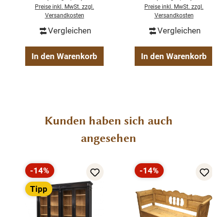
recyceltem Holz
Preise inkl. MwSt. zzgl.
Preise inkl. MwSt. zzgl.
1 Kleiderstange
Versandkosten
Versandkosten
Vergleichen
Vergleichen
In den Warenkorb
In den Warenkorb
Produktgalerie überspringen
Kunden haben sich auch
angesehen
-14%
-14%
Rabatt
Rabatt
Tipp