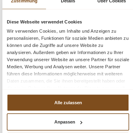
Zustimmung
Details
Über Cookies
Langlebigkeit auch auf Dauer erfreuen.
Der Schrank ist nicht zerlegbar und bereits montiert.
Diese Webseite verwendet Cookies
Wir verwenden Cookies, um Inhalte und Anzeigen zu
Abmessungen H/B/T: 200/110/55 cm
personalisieren, Funktionen für soziale Medien anbieten zu
können und die Zugriffe auf unsere Website zu
schwarz lackiert
analysieren. Außerdem geben wir Informationen zu Ihrer
Verwendung unserer Website an unsere Partner für soziale
Farbe: schwarz
Medien, Werbung und Analysen weiter. Unsere Partner
2 Einlegeböden
führen diese Informationen möglicherweise mit weiteren
1 Kleiderstange
Daten zusammen, die Sie ihnen bereitgestellt haben oder
die sie im Rahmen Ihrer Nutzung der Dienste gesammelt
haben.
Fragen zum Produkt?
Alle zulassen
Menü schließen
Anpassen
Produktinformationen "Landhaus Schrank