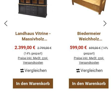
Landhaus Vitrine -
Biedermeier
Massivholz
Weichholz
Bücherschrank mit
Truhenbank 150 cm
Verkaufspreis:
Verkaufspreis:
2.399,00 €
599,00 €
Regulärer Preis:
Regulärer Preis:
2.799,00 €
699,00 €
(14%
Glas
(14% gespart)
gespart)
Preise inkl. MwSt. zzgl.
Preise inkl. MwSt. zzgl.
Versandkosten
Versandkosten
Vergleichen
Vergleichen
In den Warenkorb
In den Warenkorb