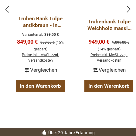
Truhen Bank Tulpe
Truhenbank Tulpe
antikbraun - in
Weichholz massiv
verschiedenen
250 cm
Varianten ab
399,00 €
Größen
Verkaufspreis:
Verkaufspreis:
849,00 €
949,00 €
Regulärer Preis:
Regulärer Preis
999,00 €
(15%
1.099,00 €
gespart)
(14% gespart)
Preise inkl. MwSt. zzgl.
Preise inkl. MwSt. zzgl.
Versandkosten
Versandkosten
Vergleichen
Vergleichen
In den Warenkorb
In den Warenkorb
Über 20 Jahre Erfahrung