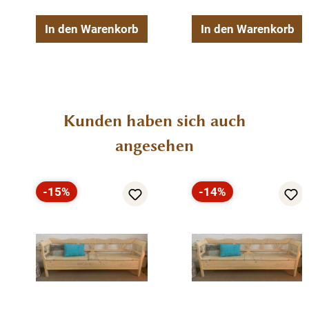
In den Warenkorb
In den Warenkorb
Produktgalerie überspringen
Kunden haben sich auch
angesehen
-15%
-14%
Rabatt
Rabatt