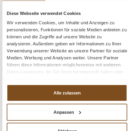
Beschreibung
Diese Webseite verwendet Cookies
Wir verwenden Cookies, um Inhalte und Anzeigen zu
Echtholz - natürliche Qualität
Jedes Möbelstück ein Unikat
personalisieren, Funktionen für soziale Medien anbieten zu
echte Handarbeit
können und die Zugriffe auf unsere Website zu
analysieren. Außerdem geben wir Informationen zu Ihrer
Verwendung unserer Website an unsere Partner für soziale
Medien, Werbung und Analysen weiter. Unsere Partner
Fragen zum Produkt?
führen diese Informationen möglicherweise mit weiteren
Daten zusammen, die Sie ihnen bereitgestellt haben oder
Menü schließen
die sie im Rahmen Ihrer Nutzung der Dienste gesammelt
Produktinformationen "Truhenbank Spindel
haben.
aus Weichholz gewachst 250 cm"
Alle zulassen
Nehmen Sie Platz auf dieser schönen Weichholz Truhenbank
Produktgalerie überspringen
Ähnliche Produkte
in Vintage Stil. Die Bank hat einen großen Stauraum unterhalb
Anpassen
der Sitzfläche. Ideal für Schuhe, Spielzeug, usw.
Eine Bank die überall Ihren Platz findet, ob im Flur,
Wohnzimmer, Kinderzimmer oder Ihrer Terrasse.
-23%
-23%