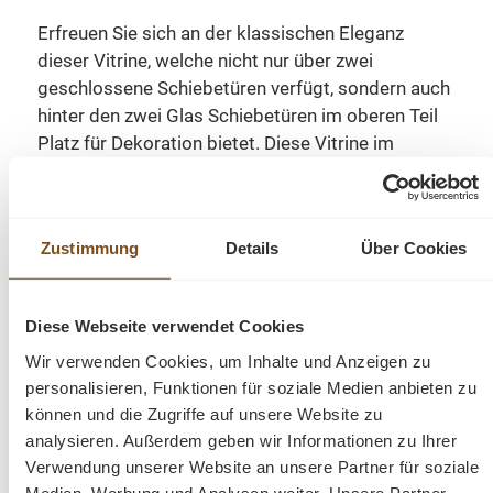
Erfreuen Sie sich an der klassischen Eleganz
dieser Vitrine, welche nicht nur über zwei
geschlossene Schiebetüren verfügt, sondern auch
hinter den zwei Glas Schiebetüren im oberen Teil
Platz für Dekoration bietet. Diese Vitrine im
Landhausstil ist ein hochwertiges, zeitloses
Möbelstück, welches überall in Ihrem Haus einen
prägenden Eindruck hinterlässt und eine gute
Zustimmung
Details
Über Cookies
Figur macht. Entdecken Sie die ideale Verbindung
von Organisation und Präsentation. Dieses
Möbelstück vereint auf elegante Weise
Diese Webseite verwendet Cookies
Funktionalität und Ästhetik.
Wir verwenden Cookies, um Inhalte und Anzeigen zu
personalisieren, Funktionen für soziale Medien anbieten zu
Der Artikel wird in zwei Kartons geliefert. Der ober
können und die Zugriffe auf unsere Website zu
und untere Teil muss nur noch auf einander
analysieren. Außerdem geben wir Informationen zu Ihrer
gesetzt werden.
Verwendung unserer Website an unsere Partner für soziale
Medien, Werbung und Analysen weiter. Unsere Partner