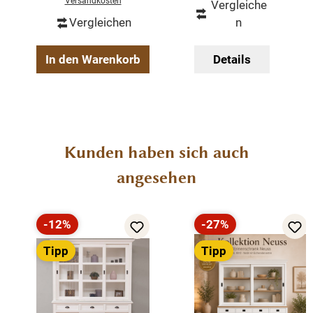
Versandkosten
Vergleiche
weiß lackiert
Vergleichen
n
Pinie
Schiebetüren
In den Warenkorb
Details
Farben innen und aussen wählbar
montiert in zwei Teilen
Produktgalerie überspringen
Kunden haben sich auch
angesehen
-12%
-27%
Rabatt
Rabatt
Tipp
Tipp