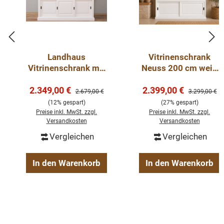
Landhaus
Vitrinenschrank
Vitrinenschrank mit
Neuss 200 cm weiß
Schiebetüren -
mit Eiche –
Verkaufspreis:
Verkaufspreis:
2.349,00 €
Cabinet Schrank
2.399,00 €
Landhaus
Regulärer Preis:
Regulärer Pre
2.679,00 €
3.299,00 €
weiß
Buffetschrank
(12% gespart)
(27% gespart)
Preise inkl. MwSt. zzgl.
Preise inkl. MwSt. zzgl.
Versandkosten
Versandkosten
Vergleichen
Vergleichen
In den Warenkorb
In den Warenkorb