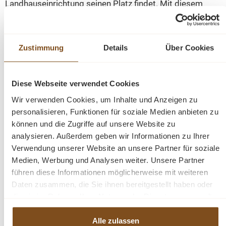
Landhauseinrichtung seinen Platz findet. Mit diesem
Tisch wird das zusammen sitzen mit Freunden und der
Familie zu einzigartigen Erlebnissen.
Zustimmung
Details
Über Cookies
Abmessungen: H: 78 cm, B: 160 - 200 cm, T: 120 cm
Abmessungen: H: 78 cm, B: 180 - 220 cm, T: 120 cm
Abmessungen: H: 78 cm, B: 210 - 250 cm, T: 120 cm
Diese Webseite verwendet Cookies
Massivholz Tisch
Wir verwenden Cookies, um Inhalte und Anzeigen zu
Landhausstil
personalisieren, Funktionen für soziale Medien anbieten zu
Tischplatte 100% Kiefernholz
können und die Zugriffe auf unsere Website zu
Beine sind demontiert
analysieren. Außerdem geben wir Informationen zu Ihrer
5 Teile
Verwendung unserer Website an unsere Partner für soziale
Medien, Werbung und Analysen weiter. Unsere Partner
Oberflächen und Farben sind frei wählbar. 36 Farben und 8
führen diese Informationen möglicherweise mit weiteren
Oberflächen (lackiert/gewachst/natur usw.) - Andere
Daten zusammen, die Sie ihnen bereitgestellt haben oder
Abmessungen und Sonderanfertigungen sind möglich.
Bitte
die sie im Rahmen Ihrer Nutzung der Dienste gesammelt
Fragen Sie uns.
haben.
Alle zulassen