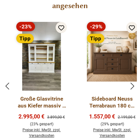
angesehen
-23%
-29%
Rabatt
Rabatt
Tipp
Tipp
Große Glasvitrine
Sideboard Neuss
aus Kiefer massiv –
Terrabraun 180 cm
Landhausstil in
mit Schiebetüren im
Verkaufspreis:
Verkaufspreis:
2.995,00 €
1.557,00 €
Regulärer Preis:
Regulärer Pre
3.899,00 €
2.199,00 €
Weiß & Antikbraun
Landhaus Stil
(23% gespart)
(29% gespart)
Preise inkl. MwSt. zzgl.
Preise inkl. MwSt. zzgl.
Versandkosten
Versandkosten