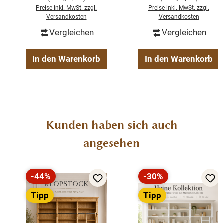
Preise inkl. MwSt. zzgl.
Preise inkl. MwSt. zzgl.
Massivholz
Versandkosten
Versandkosten
Lsndhaus antikstil
Vergleichen
Vergleichen
verstellbaren Regalböden
2-teilig
In den Warenkorb
In den Warenkorb
Ober-Unterteil
Produktgalerie überspringen
Kunden haben sich auch
angesehen
-44%
-30%
Rabatt
Rabatt
Tipp
Tipp