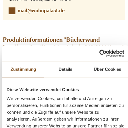
mail@wohnpalast.de
Produktinformationen "Bücherwand
Landhaus 2-teilig - Massivholz 240/200/40 cm"
Eine Bücherwand aus Massivhholz. Farbe antikbraun.
Mit verstellbaren Regalböden bietet das Regal jede
Zustimmung
Details
Über Cookies
Menge Platz für Ihre Bücher. Die Regalwand ist
besonders praktisch Dank der vielen eingebauten
Stauräume und überzeugt mit seinen großzügigen
Diese Webseite verwendet Cookies
Abmessungen. Unterhalb sind vier Türen und 2
Wir verwenden Cookies, um Inhalte und Anzeigen zu
Regalböden innenseitig angebracht für zusätzlichen
personalisieren, Funktionen für soziale Medien anbieten zu
Stauraum. Dieses Möbelstück wird nicht nur Ihr
können und die Zugriffe auf unsere Website zu
Eigenheim im neuem Glanz erstrahlen lassen, sondern
analysieren. Außerdem geben wir Informationen zu Ihrer
durch seine Langlebigkeit auf Dauer erfreuen.
Verwendung unserer Website an unsere Partner für soziale