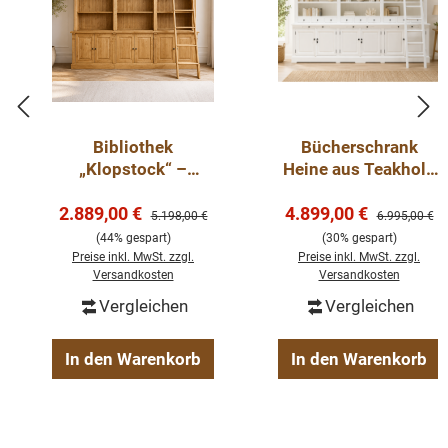
Bibliothek
Bücherschrank
„Klopstock“ –
Heine aus Teakholz
Massivholz-
320 cm, mehrteilig
Verkaufspreis:
Verkaufspreis:
Bibliothek mit Leiter
2.889,00 €
4.899,00 €
Regulärer Preis:
Regulärer Pre
5.198,00 €
6.995,00 €
(44% gespart)
(30% gespart)
Preise inkl. MwSt. zzgl.
Preise inkl. MwSt. zzgl.
Versandkosten
Versandkosten
Vergleichen
Vergleichen
In den Warenkorb
In den Warenkorb