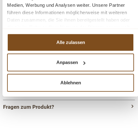
Medien, Werbung und Analysen weiter. Unsere Partner
Abmessungen: H/B/T-
240 cm. Breite: 200 cm. Tiefe:
führen diese Informationen möglicherweise mit weiteren
40 cm
Daten zusammen, die Sie ihnen bereitgestellt haben oder
die sie im Rahmen Ihrer Nutzung der Dienste gesammelt
haben.
Beschreibung
Alle zulassen
Massivholz
Anpassen
Lsndhaus antikstil
verstellbaren Regalböden
2-teilig
Ablehnen
Ober-Unterteil
Fragen zum Produkt?
Menü schließen
Produktinformationen "Bücherwand