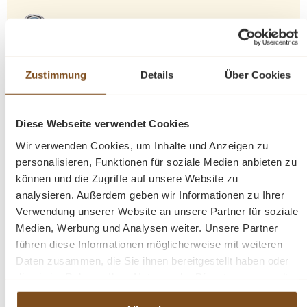
Garantierte Sicherheit
Zustimmung
Details
Über Cookies
Haben Sie Fragen zu wohnpalast.de oder
Artikeln? Benötigen Sie Hilfe im Shop? Wir sind
für Sie da.
Diese Webseite verwendet Cookies
02137 9272519
Wir verwenden Cookies, um Inhalte und Anzeigen zu
personalisieren, Funktionen für soziale Medien anbieten zu
Mo.-Fr. 10–18 Uhr, Sa. 10–16 Uhr
können und die Zugriffe auf unsere Website zu
mail@wohnpalast.de
analysieren. Außerdem geben wir Informationen zu Ihrer
Verwendung unserer Website an unsere Partner für soziale
Medien, Werbung und Analysen weiter. Unsere Partner
führen diese Informationen möglicherweise mit weiteren
Produktinformationen "Bilderrahmen Java
Daten zusammen, die Sie ihnen bereitgestellt haben oder
klein aus recyceltem Teakholz"
die sie im Rahmen Ihrer Nutzung der Dienste gesammelt
haben.