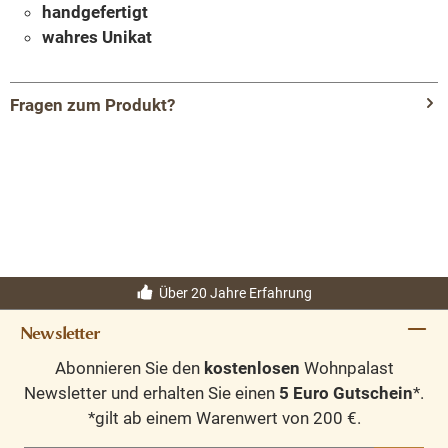
handgefertigt
wahres Unikat
Fragen zum Produkt?
Menü schließen
Produktinformationen "Bilderrahmen Java
klein aus recyceltem Teakholz"
Eine einzigartige Wanddekoration für Ihr Heim.
Über 20 Jahre Erfahrung
Authentischen Rahmen aus indonesischen Häusern. Die
Newsletter
Fensterrahmen sind mit einem alten Foto aus
Indonesien ausgestattet, welches
sich natürlich nach
Abonnieren Sie den
kostenlosen
Wohnpalast
Ihren Wünschen wechseln läßt.
Newsletter und erhalten Sie einen
5 Euro Gutschein
*.
*gilt ab einem Warenwert von 200 €.
Die Größe ist etwa: 27 x 23 cm,
die Bildfläche 17,5 x 13