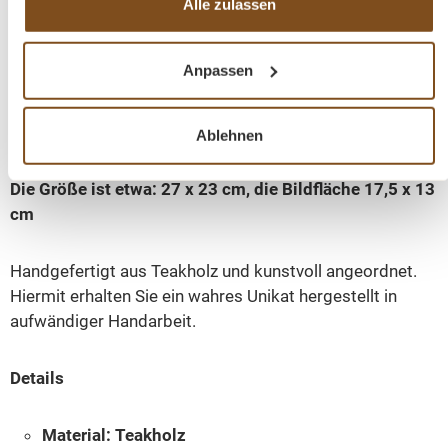
Eine einzigartige Wanddekoration für Ihr Heim.
Alle zulassen
Authentischen Rahmen aus indonesischen Häusern. Die
Anpassen
Fensterrahmen sind mit einem alten Foto aus Indonesien
ausgestattet, welches
sich natürlich nach Ihren
Wünschen wechseln läßt.
Ablehnen
Die Größe ist etwa: 27 x 23 cm,
die Bildfläche 17,5 x 13
cm
Handgefertigt aus Teakholz und kunstvoll angeordnet.
Hiermit erhalten Sie ein wahres Unikat hergestellt in
aufwändiger Handarbeit.
Details
Material: Teakholz