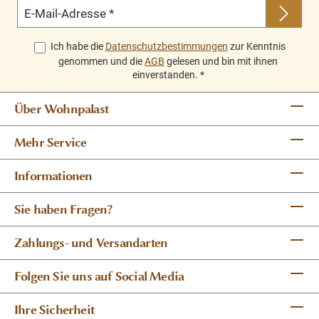
E-Mail-Adresse
*
cm
Ich habe die
Datenschutzbestimmungen
zur Kenntnis
Handgefertigt aus Teakholz und kunstvoll angeordnet.
genommen und die
AGB
gelesen und bin mit ihnen
Hiermit erhalten Sie ein wahres Unikat hergestellt in
einverstanden.
*
aufwändiger Handarbeit.
Über Wohnpalast
Details
Mehr Service
Material: Teakholz
Informationen
handgefertigt
wahres Unikat
Sie haben Fragen?
Zahlungs- und Versandarten
Folgen Sie uns auf Social Media
Ihre Sicherheit