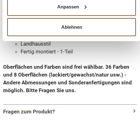
Innenfarbe - frei wählbar
Anpassen
Massivholz Möbel
Korpus 100% Kiefernholz
Ablehnen
Beschläge/Griffe wählbar
Schublade mit Soft-Close
Landhausstil
Fertig montiert - 1-Teil
Oberflächen und Farben sind frei wählbar. 36 Farben
und 8 Oberflächen (lackiert/gewachst/natur usw.) -
Andere Abmessungen und Sonderanfertigungen sind
möglich.
Bitte Fragen Sie uns.
Fragen zum Produkt?
Menü schließen
Produktinformationen "Barschrank aus