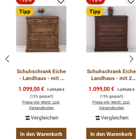
Rabatt
Rabatt
Massivholz Möbel
Tipp
Tipp
Korpus 100% Kiefernholz
Beschläge/Griffe wählbar
Schublade mit Soft-Close
Landhausstil
Fertig montiert - 1-Teil
Schuhschrank Eiche
Schuhschrank Eiche
Oberflächen und Farben sind frei wählbar. 36 Farben
- Landhaus - mit 2
Landhaus - mit 2
und 8 Oberflächen (lackiert/gewachst/natur usw.) -
Klappfächern
Klappfächern
Verkaufspreis:
Verkaufspreis:
1.099,00 €
1.099,00 €
Andere Abmessungen und Sonderanfertigungen sind
Regulärer Preis:
Regulärer Pre
1.299,00 €
1.299,00 €
möglich.
Bitte Fragen Sie uns.
(15% gespart)
(15% gespart)
Preise inkl. MwSt. zzgl.
Preise inkl. MwSt. zzgl.
Versandkosten
Versandkosten
Vergleichen
Vergleichen
In den Warenkorb
In den Warenkorb