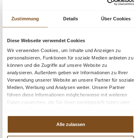
offenen Fach großzügige
Präsentationsfläche.
Zustimmung
Details
Über Cookies
Das Design dieses Möbelstücks strahlt
zeitlose Eleganz aus und passt sich nahtlos
Diese Webseite verwendet Cookies
in verschiedene Einrichtungsstile ein. Es ist
das perfekte Highlight für diejenigen, die
Wir verwenden Cookies, um Inhalte und Anzeigen zu
personalisieren, Funktionen für soziale Medien anbieten zu
sowohl praktische Lösungen als auch
können und die Zugriffe auf unsere Website zu
raffinierten Stil suchen. Mit seiner
analysieren. Außerdem geben wir Informationen zu Ihrer
exzellenten Verarbeitung garantiert dieser
Verwendung unserer Website an unsere Partner für soziale
Schrank Langlebigkeit und Beständigkeit. Er
Medien, Werbung und Analysen weiter. Unsere Partner
überzeugt nicht nur mit praktischen
führen diese Informationen möglicherweise mit weiteren
Lösungen, sondern wird auch Ihre Freude
Daten zusammen, die Sie ihnen bereitgestellt haben oder
und Bewunderung langfristig erhalten.
die sie im Rahmen Ihrer Nutzung der Dienste gesammelt
haben.
Abmessungen: H: 210 cm, B: 78 cm, T: 41
Alle zulassen
cm
Korpusfarbe - frei wählbar