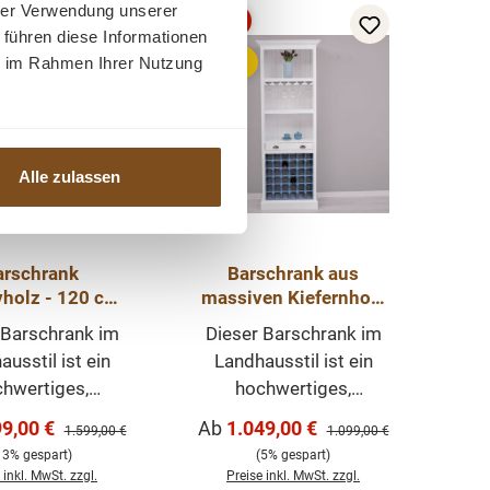
hrer Verwendung unserer
-5%
Rabatt
 führen diese Informationen
Tipp
ie im Rahmen Ihrer Nutzung
Alle zulassen
arschrank
Barschrank aus
holz - 120 cm
massiven Kiefernholz
t - Landhaus
- 78 cm Breit -
 Barschrank im
Dieser Barschrank im
Schrank
Landhaus Schrank
usstil ist ein
Landhausstil ist ein
hwertiges,
hochwertiges,
ses Möbelstück,
zeitloses Möbelstück,
spreis:
Verkaufspreis:
99,00 €
Ab
1.049,00 €
Regulärer Preis:
Regulärer Preis:
1.599,00 €
1.099,00 €
 in Ihrem Haus
welches in Ihrem Haus
13% gespart)
(5% gespart)
n prägenden
einen prägenden
 inkl. MwSt. zzgl.
Preise inkl. MwSt. zzgl.