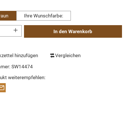
wählen
raun
Ihre Wunschfarbe:
Gib den gewünschten Wert ein oder benutze die Schaltflächen um die Anzahl zu erh
In den Warenkorb
zettel hinzufügen
Vergleichen
mmer:
SW14474
ukt weiterempfehlen: