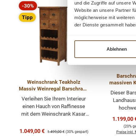
und die Zugriffe auf unsere 
-30%
-20%
Rabatt
Rabatt
Website an unsere Partner fü
Tipp
Tipp
möglicherweise mit weiteren
der Dienste gesammelt habe
Ablehnen
Barschr
Weinschrank Teakholz
massiven K
Massiv Weinregal Barschrank
- 103 cm
Dieser Bar
Schrank Regal Wein
Landhaus
Verleihen Sie Ihrem Interieur
Landhausst
einen Hauch von Raffinesse
hochwe
mit dem Weinschrank Kasar,
zeitloses M
Verkaufsp
1.199,00 
einem Meisterwerk der
welches in
(20% ge
Handwerkskunst und Eleganz.
Verkaufspreis:
einen p
1.049,00 €
Regulärer Preis:
1.499,00 €
(30% gespart)
Preise inkl.