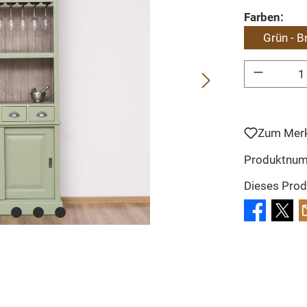
aus
Farben:
Grün - B
Produkt Anzahl: 
Zum Merk
Produktnu
Dieses Prod