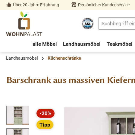
Über 20 Jahre Erfahrung
Persönlicher Kundenservice
springen
Zur Hauptnavigation springen
alle Möbel
Landhausmöbel
Teakmöbel
Landhausmöbel
Küchenschränke
Barschrank aus massiven Kiefern
Bildergalerie überspringen
-20%
Rabatt
Tipp