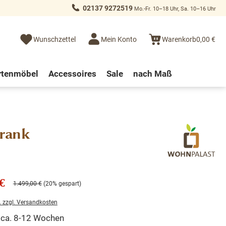
02137 9272519
Mo.-Fr. 10–18 Uhr, Sa. 10–16 Uhr
Wunschzettel
Mein Konto
Warenkorb
0,00 €
rtenmöbel
Accessoires
Sale
nach Maß
hrank
€
1.499,00 €
(20% gespart)
. zzgl. Versandkosten
t ca. 8-12 Wochen