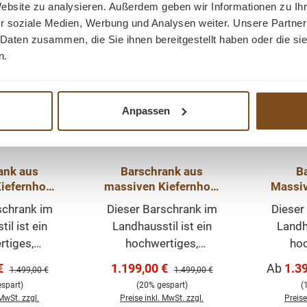
Website zu analysieren. Außerdem geben wir Informationen zu I
-20%
-13%
Rabatt
Rabatt
r soziale Medien, Werbung und Analysen weiter. Unsere Partner
Tipp
Tipp
 Daten zusammen, die Sie ihnen bereitgestellt haben oder die s
n.
Anpassen
ank aus
Barschrank aus
B
iefernholz
massiven Kiefernholz
Massiv
 Breit -
- 103 cm Breit -
Brei
schrank im
Dieser Barschrank im
Dieser
 Schrank
Landhaus Schrank
il ist ein
Landhausstil ist ein
Landha
rtiges,
hochwertiges,
hoc
öbelstück,
zeitloses Möbelstück,
zeitlo
reis:
Verkaufspreis:
Verkauf
€
1.199,00 €
Ab
1.3
Regulärer Preis:
Regulärer Preis:
1.499,00 €
1.499,00 €
 Ihrem Haus
welches in Ihrem Haus
welches
spart)
(20% gespart)
(
rägenden
einen prägenden
eine
 MwSt. zzgl.
Preise inkl. MwSt. zzgl.
Preise