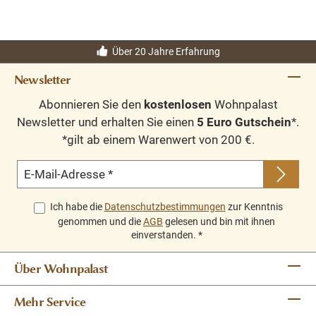
Über 20 Jahre Erfahrung
Massivholz Möbel
Landhausstil
Newsletter
100% Kieferholz
Abonnieren Sie den
kostenlosen
Wohnpalast
Einlegeböden verstellbar
Newsletter und erhalten Sie einen
5 Euro Gutschein
*.
Geben Sie bitte Ihre gewünschte Farbe beim Kauf
*gilt ab einem Warenwert von 200 €.
im Kommentarfeld mit an.
E-Mail-Adresse
*
Andere Abmessungen und Sonderanfertigungen sind
möglich.
Bitte Fragen Sie uns.
Ich habe die
Datenschutzbestimmungen
zur Kenntnis
genommen und die
AGB
gelesen und bin mit ihnen
einverstanden.
*
Über Wohnpalast
Mehr Service