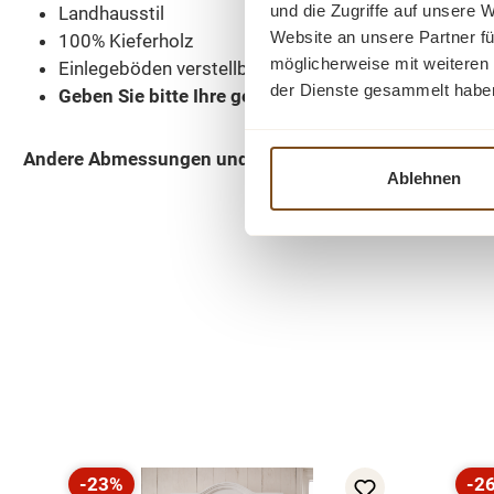
und die Zugriffe auf unsere 
Landhausstil
Website an unsere Partner fü
100% Kieferholz
möglicherweise mit weiteren
Einlegeböden verstellbar
der Dienste gesammelt habe
Geben Sie bitte Ihre gewünschte Farbe beim Kauf 
Andere Abmessungen und Sonderanfertigungen sind 
Ablehnen
Produktgalerie überspringen
-23%
-2