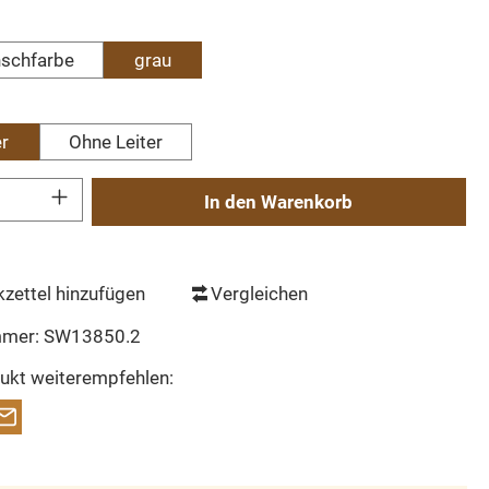
hlen
nschfarbe
grau
hlen
er
Ohne Leiter
Gib den gewünschten Wert ein oder benutze die Schaltflächen um die Anzahl zu erh
In den Warenkorb
zettel hinzufügen
Vergleichen
mmer:
SW13850.2
ukt weiterempfehlen: