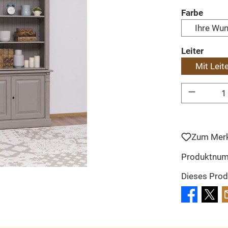
auswä
Farbe
Ihre Wu
auswä
Leiter
Mit Leit
Produkt Anzahl: 
Zum Merk
Produktnu
Dieses Prod