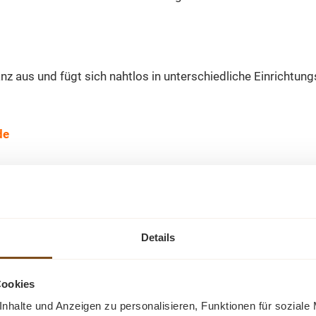
 aus und fügt sich nahtlos in unterschiedliche Einrichtungss
de
gkeit und Beständigkeit. Dieses 2-türige Bücherregal mit of
nd Bewunderung schenken.
Details
Cookies
nhalte und Anzeigen zu personalisieren, Funktionen für soziale