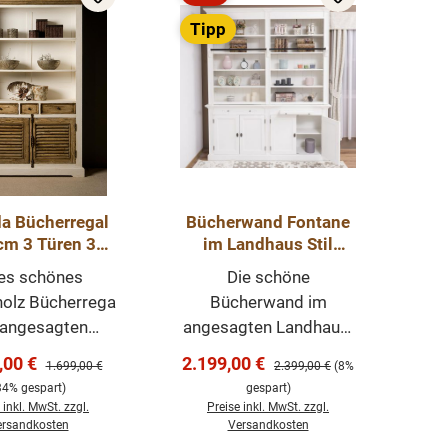
Rabatt
Tipp
a Bücherregal
Bücherwand Fontane
cm 3 Türen 3
im Landhaus Stil
aden 2 Regale
200cm
es schönes
Die schöne
ndhausstil
olz Bücherrega
Bücherwand im
 angesagten
angesagten Landhaus-
aus-Stil. Ein
Stil ist ein
ufspreis:
Verkaufspreis:
,00 €
2.199,00 €
Regulärer Preis:
Regulärer Preis:
1.699,00 €
2.399,00 €
(8%
elstück das
hochwertiges,
34% gespart)
gespart)
l in Ihrem Haus
zeitloses Möbelstück,
 inkl. MwSt. zzgl.
Preise inkl. MwSt. zzgl.
n prägenden
welches überall in
rsandkosten
Versandkosten