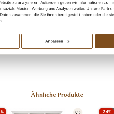
Website zu analysieren. Außerdem geben wir Informationen zu I
r soziale Medien, Werbung und Analysen weiter. Unsere Partner
 Daten zusammen, die Sie ihnen bereitgestellt haben oder die s
n.
im Kommentarfeld mit an.
möglich.
Bitte Fragen Sie uns.
Anpassen
Ähnliche Produkte
6%
-34%