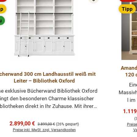
att
Rabatt
pp
Tipp
u
Amand
cherwand 300 cm Landhausstil weiß mit
120 
Leiter – Bibliothek Oxford
Schubl
Ein
La
se exklusive Bücherwand Bibliothek Oxford
Massivh
ingt den besonderen Charme klassischer
l im
bliotheken direkt in Ihr Zuhause. Mit ihrer
Landh
Verka
1.119
imposanten Breite von ca. 300 cm, dem
Möb
(
eganten Landhausstil und der praktischen
Verkaufspreis:
überal
2.899,00 €
Regulärer Preis:
3.899,00 €
(26% gespart)
Preise
Leiter ist diese Bücherwand ein echtes
eine
Preise inkl. MwSt. zzgl. Versandkosten
Ve
Statement-Möbelstück für Wohnzimmer,