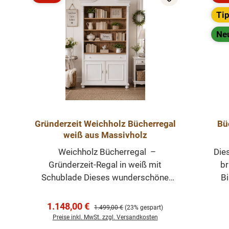
Rabatt
Rab
Ti
Ne
Gründerzeit Weichholz Bücherregal
Bü
weiß aus Massivholz
Weichholz Bücherregal –
Die
Gründerzeit-Regal in weiß mit
br
Schublade Dieses wunderschöne
Bi
Weichholz Bücherregal vereint den
Charme der Gründerzeit mit dem
el
Verkaufspreis:
1.148,00 €
Regulärer Preis:
1.499,00 €
(23% gespart)
beliebten Landhausstil. Aus
Preise inkl. MwSt. zzgl. Versandkosten
recyceltem Altholz historischer