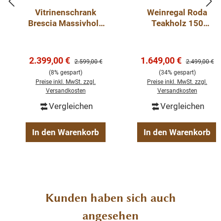
Vitrinenschrank
Weinregal Roda
Brescia Massivholz
Teakholz 150
Beschreibung
Vitrine Teak 220cm
Massiv Sideboard
Kommode
Schrank aus recyceltem Teakholz
Verkaufspreis:
Verkaufspreis:
2.399,00 €
1.649,00 €
Regulärer Preis:
Regulärer Pre
2.599,00 €
2.499,00 €
Teak massiv mit Metall
(8% gespart)
(34% gespart)
fertig montiert
Preise inkl. MwSt. zzgl.
Preise inkl. MwSt. zzgl.
2-teilig Ober & Unterteil
Versandkosten
Versandkosten
Vergleichen
Vergleichen
In den Warenkorb
In den Warenkorb
Produktgalerie überspringen
Kunden haben sich auch
angesehen