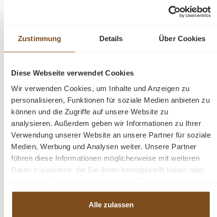
auch noch nach Jahren. Jedes Modell ist ein Unikat.
Dieses Möbelstück wurde von traditionellen
Handwerkern noch handgefertigt. Ein schöner Vitrinen
Zustimmung
Details
Über Cookies
Schrank aus der Serie Roda. Dieses Möbelstück wird
nicht nur Ihr Eigenheim in neuem Glanz erstrahlen
lassen, sondern auch Sie durch seine Langlebigkeit und
Diese Webseite verwendet Cookies
den Anblick auf Dauer erfreuen.
Wir verwenden Cookies, um Inhalte und Anzeigen zu
personalisieren, Funktionen für soziale Medien anbieten zu
Beschreibung
können und die Zugriffe auf unsere Website zu
analysieren. Außerdem geben wir Informationen zu Ihrer
Schrank aus recyceltem Teakholz
Verwendung unserer Website an unsere Partner für soziale
Teak massiv mit Metall
Medien, Werbung und Analysen weiter. Unsere Partner
fertig montiert
führen diese Informationen möglicherweise mit weiteren
2-teilig Ober & Unterteil
Daten zusammen, die Sie ihnen bereitgestellt haben oder
die sie im Rahmen Ihrer Nutzung der Dienste gesammelt
haben.
Fragen zum Produkt?
Alle zulassen