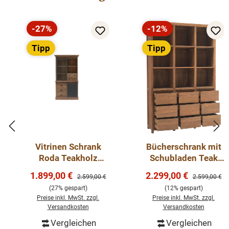
-27%
-12%
Rabatt
Rabatt
Tipp
Tipp
Vitrinen Schrank
Bücherschrank mit
Roda Teakholz
Schubladen Teak
Massiv - Buffet
massiv - Regal
Verkaufspreis:
Verkaufspreis:
1.899,00 €
2.299,00 €
Regulärer Preis:
Regulärer Pre
2.599,00 €
2.599,00 €
Schrank Teak mit
Teakholz
(27% gespart)
(12% gespart)
Eisen
Preise inkl. MwSt. zzgl.
Preise inkl. MwSt. zzgl.
Versandkosten
Versandkosten
Vergleichen
Vergleichen