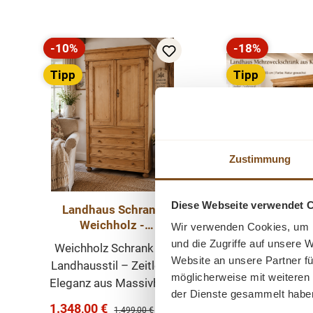
-10%
-18%
Rabatt
Rabatt
Tipp
Tipp
Neu
Zustimmung
Diese Webseite verwendet 
Landhaus Schrank
Gründerze
Weichholz -
Massivholz Sc
Wir verwenden Cookies, um I
Dielenschrank
im Landhauss
und die Zugriffe auf unsere 
Weichholz Schrank im
Ein schöner D
Massivholz
Mehrzwecksc
Website an unsere Partner fü
Landhausstil – Zeitlose
Schrank a
möglicherweise mit weiteren
Eleganz aus Massivholz
Weichholz. Di
der Dienste gesammelt habe
Dieser wunderschöne
schöne Schran
Verkaufspreis:
Verkaufspreis:
1.348,00 €
899,00 €
Regulärer Preis:
Reguläre
1.499,00 €
(10%
1.099,0