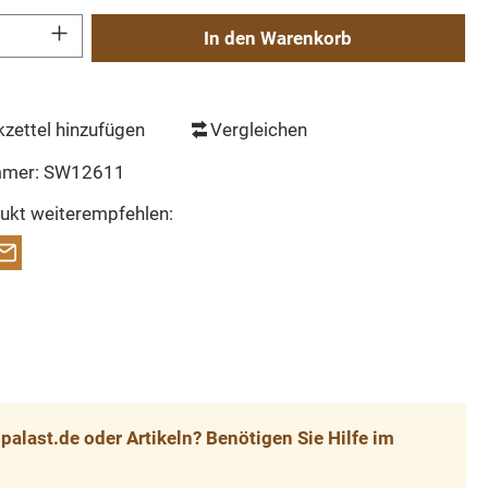
Gib den gewünschten Wert ein oder benutze die Schaltflächen um die Anzahl zu erh
In den Warenkorb
zettel hinzufügen
Vergleichen
mmer:
SW12611
ukt weiterempfehlen:
alast.de oder Artikeln? Benötigen Sie Hilfe im