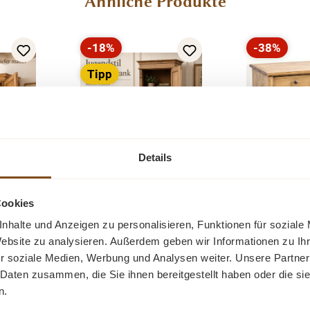
Ähnliche Produkte
-18%
-38%
Rabatt
Rabatt
Tipp
Neu
Details
Cookies
it
Landhaus
Landhaus
hrank
Mehrzweckschrank
Massivholz
nhalte und Anzeigen zu personalisieren, Funktionen für soziale
til-
aus Kiefer massiv –
Website zu analysieren. Außerdem geben wir Informationen zu I
ielen
Ein Dielen Schrank aus
Eine schö
hrank
Natur gewachst –
r soziale Medien, Werbung und Analysen weiter. Unsere Partner
us
Weichholz. Der
mit zwei
Massivholz
 Daten zusammen, die Sie ihnen bereitgestellt haben oder die s
eser
Innenausbau beinhaltet
Schubladen
Dielenschrank
n.
k hat
stabile Regalbretter.
antikem Cha
Verkaufspreis:
Verkaufspr
899,00 €
799,00 €
r Preis:
Regulärer Preis:
R
0 €
(18%
1.099,00 €
(18%
1