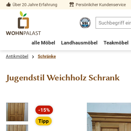
Über 20 Jahre Erfahrung
Persönlicher Kundenservice
springen
Zur Hauptnavigation springen
alle Möbel
Landhausmöbel
Teakmöbel
Antikmöbel
Schränke
Jugendstil Weichholz Schrank
Bildergalerie überspringen
-15%
Rabatt
Tipp