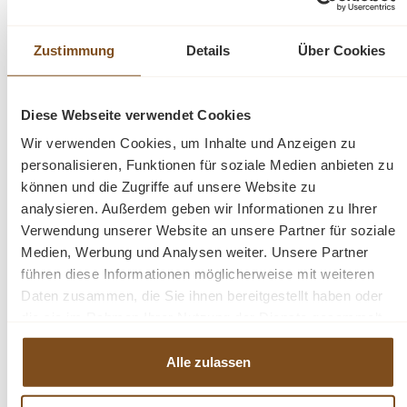
Ein Sideboard aus massiven Teakholz. Sie werden
Zustimmung
Details
Über Cookies
begeistert sein. Kommoden, Schränke und Tische aus
Massivholz und Premium Teak finden Sie bei uns im
Shop.
Diese Webseite verwendet Cookies
Wir verwenden Cookies, um Inhalte und Anzeigen zu
H/BT: 85/160/45 cm
personalisieren, Funktionen für soziale Medien anbieten zu
können und die Zugriffe auf unsere Website zu
Abmessungen H/B/T: in verschiedenen Maßen
analysieren. Außerdem geben wir Informationen zu Ihrer
erhältlich 120 cm oder 160cm
Verwendung unserer Website an unsere Partner für soziale
Medien, Werbung und Analysen weiter. Unsere Partner
führen diese Informationen möglicherweise mit weiteren
jedes Möbelstück ist ein Unikat
Daten zusammen, die Sie ihnen bereitgestellt haben oder
recyceltes Teakholz
die sie im Rahmen Ihrer Nutzung der Dienste gesammelt
mit Schubläden
haben.
Alle zulassen
Fragen zum Produkt?