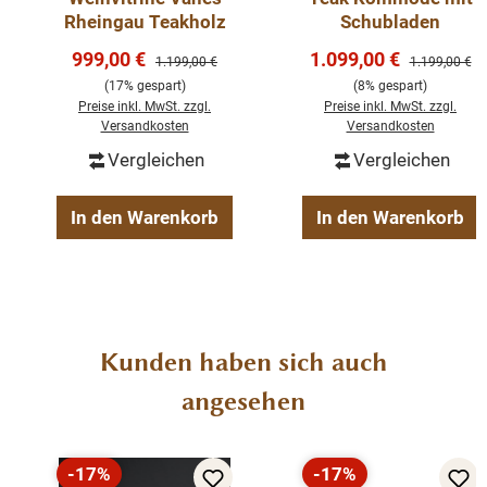
Rheingau Teakholz
Schubladen
H/BT: 85/160/45 cm
Verkaufspreis:
Verkaufspreis:
999,00 €
1.099,00 €
Regulärer Preis:
Regulärer Pre
1.199,00 €
1.199,00 €
Abmessungen H/B/T: in verschiedenen Maßen
(17% gespart)
(8% gespart)
Preise inkl. MwSt. zzgl.
Preise inkl. MwSt. zzgl.
erhältlich 120 cm oder 160cm
Versandkosten
Versandkosten
Vergleichen
Vergleichen
jedes Möbelstück ist ein Unikat
recyceltes Teakholz
In den Warenkorb
In den Warenkorb
mit Schubläden
Produktgalerie überspringen
Kunden haben sich auch
angesehen
-17%
-17%