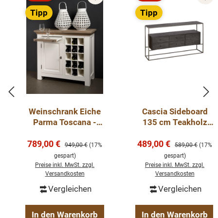
Rabatt
Rabatt
Tipp
Tipp
Weinschrank Eiche
Cascia Sideboard
Parma Toscana -
135 cm Teakholz
Schrank 104 cm
Kommode
Verkaufspreis:
Verkaufspreis:
789,00 €
489,00 €
Regulärer Preis:
Regulärer Preis:
949,00 €
(17%
589,00 €
(17%
gespart)
gespart)
Preise inkl. MwSt. zzgl.
Preise inkl. MwSt. zzgl.
Versandkosten
Versandkosten
Vergleichen
Vergleichen
In den Warenkorb
In den Warenkorb