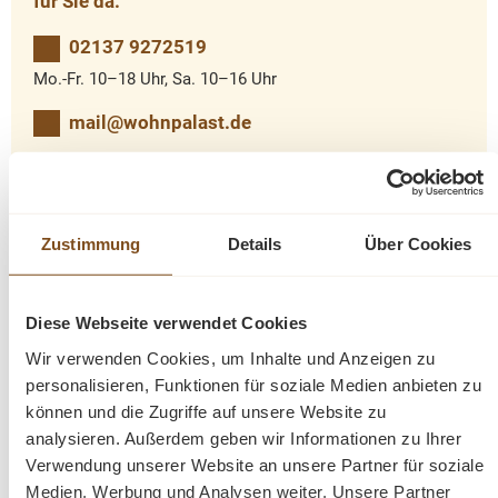
für Sie da.
02137 9272519
Mo.-Fr. 10–18 Uhr, Sa. 10–16 Uhr
mail@wohnpalast.de
Produktinformationen "Vitrinenschrank
Zustimmung
Details
Über Cookies
Königswinter aus recyceltem Teakholz"
Der Vitrinenschrank wurde aus recyceltem Teak gebaut
Diese Webseite verwendet Cookies
und hat dadurch einen ganz eigenen Charme. Die
Wir verwenden Cookies, um Inhalte und Anzeigen zu
massiven Teakmöbel sind sehr belastbar und leicht zu
personalisieren, Funktionen für soziale Medien anbieten zu
reinigen und zu pflegen. Zeitlos attraktiv präsentiert sich
können und die Zugriffe auf unsere Website zu
ein Teakmöbel auch noch nach Jahren. Jedes Modell ist
analysieren. Außerdem geben wir Informationen zu Ihrer
ein Unikat. Dieses Möbelstück wurde von traditionellen
Verwendung unserer Website an unsere Partner für soziale
Handwerkern noch handgefertigt. Ein schöner
Medien, Werbung und Analysen weiter. Unsere Partner