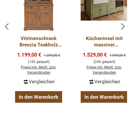
lassen, sondern auch Sie durch seine Langlebigkeit und
den Anblick auf Dauer erfreuen.
Teakmöbel
Vitrinenschrank
Kücheninsel mit
Landhausmöbel, Teakschränke, Originalmöbel uvm.
Brescia Teakholz
massiver
bei wohnpalast.de
100cm
Eichenarbeitsplatte
Verkaufspreis:
Verkaufspreis:
1.199,00 €
1.529,00 €
Regulärer Preis:
Regulärer Pre
1.399,00 €
1.999,00 €
– Kiefer & Eiche
(14% gespart)
(24% gespart)
Details:
Preise inkl. MwSt. zzgl.
Preise inkl. MwSt. zzgl.
Versandkosten
Versandkosten
Vergleichen
Vergleichen
Material:
Teakholz (recycelt)
Farbe:
Teakbraun
Zustand:
neu
In den Warenkorb
In den Warenkorb
Stil:
Landhausstil
Anlieferung:
fertig montiert
Maße (H/B/T):
210x100x40 cm