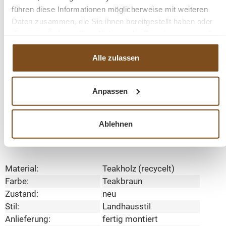
naturbelassener Vitrinen Schrank. Dieses Möbelstück
führen diese Informationen möglicherweise mit weiteren
wird nicht nur Ihr Eigenheim in neuem Glanz erstrahlen
Daten zusammen, die Sie ihnen bereitgestellt haben oder
lassen, sondern auch Sie durch seine Langlebigkeit und
die sie im Rahmen Ihrer Nutzung der Dienste gesammelt
den Anblick auf Dauer erfreuen.
haben.
Alle zulassen
Teakmöbel
Anpassen
Landhausmöbel, Teakschränke, Originalmöbel uvm.
bei wohnpalast.de
Ablehnen
Details:
Material:
Teakholz (recycelt)
Farbe:
Teakbraun
Zustand:
neu
Stil:
Landhausstil
Anlieferung:
fertig montiert