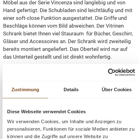
Möbel aus der Serie Vincenza sind langlebig und von
Hand gefertigt. Die Schubladen sind leichtläufig und mit
einer soft-close Funktion ausgestattet. Die Griffe und
Beschläge können vom Bild abweichen. Der Vitrinen
Schrank bietet Ihnen viel Stauraum für Bücher, Geschirr,
Gläser und Accessoires an. Der Schrank wird zweiteilig
bereits montiert angeliefert. Das Oberteil wird nur auf
das Unterteil gestellt und ist direkt wohnfertig.
Finden Sie bei uns viele schöne Landhausmöbel:
Schränke, Kommoden, Vitrinen, antike Buffets, Tische
Zustimmung
Details
Über Cookies
und Stühle. Fertig montiert und direkt nach Hause
geliefert.
Diese Webseite verwendet Cookies
Abmessungen(H/B/T): 220 / 150 / 40-50 cm
Wir verwenden Cookies, um Inhalte und Anzeigen zu
personalisieren, Funktionen für soziale Medien anbieten zu
Höhe Oberteil: 130cm
können und die Zugriffe auf unsere Website zu