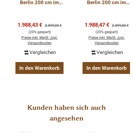
Berlin 200 cm im
Berlin 200 cm im
Schränke, Kommoden, Vitrinen, antike Buffets, Tische
Landhausstil – weiß
Landhausstil –
und Stühle. Fertig montiert und direkt nach Hause
200 cm
Schwarz 200 cm
geliefert.
Verkaufspreis:
Verkaufspreis:
1.988,43 €
1.988,47 €
Regulärer Preis:
Regulärer Pre
2.499,00 €
2.499,00 €
(20% gespart)
(20% gespart)
Abmessungen(H/B/T): 220 / 150 / 40-50 cm
Preise inkl. MwSt. zzgl.
Preise inkl. MwSt. zzgl.
Versandkosten
Versandkosten
Höhe Oberteil: 130cm
Vergleichen
Vergleichen
Höhe Unterteil: 90cm
In den Warenkorb
In den Warenkorb
Details:
Gewicht:
150 cm: ca. 120 kg
Stil: Landhaus
Produktgalerie überspringen
Kunden haben sich auch
Farbe: schwarz/weiss
angesehen
Konzept: Vincenza
mit Schiebetüren