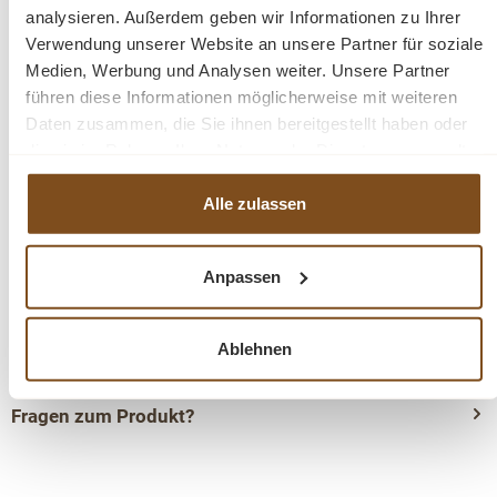
analysieren. Außerdem geben wir Informationen zu Ihrer
Höhe Unterteil: 90cm
Verwendung unserer Website an unsere Partner für soziale
Medien, Werbung und Analysen weiter. Unsere Partner
Details:
führen diese Informationen möglicherweise mit weiteren
Gewicht:
Daten zusammen, die Sie ihnen bereitgestellt haben oder
150 cm: ca. 120 kg
die sie im Rahmen Ihrer Nutzung der Dienste gesammelt
Stil: Landhaus
haben.
Farbe: schwarz/weiss
Alle zulassen
Konzept: Vincenza
mit Schiebetüren
Anpassen
2 Schubladen
dunkle Griffe
Fertig montiert - 2 Teile
Ablehnen
Fragen zum Produkt?
Menü schließen