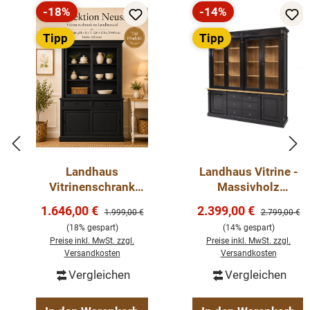
2 Schubladen
-18%
-14%
dunkle Griffe
Rabatt
Rabatt
Fertig montiert - 2 Teile
Tipp
Tipp
Landhaus
Landhaus Vitrine -
Vitrinenschrank
Massivholz
Neuss 150 cm
Bücherschrank mit
Verkaufspreis:
Verkaufspreis:
1.646,00 €
2.399,00 €
Regulärer Preis:
Regulärer Pre
1.999,00 €
2.799,00 €
Schwarz
Glas
(18% gespart)
(14% gespart)
Buffetschrank
Preise inkl. MwSt. zzgl.
Preise inkl. MwSt. zzgl.
Versandkosten
Versandkosten
Vergleichen
Vergleichen