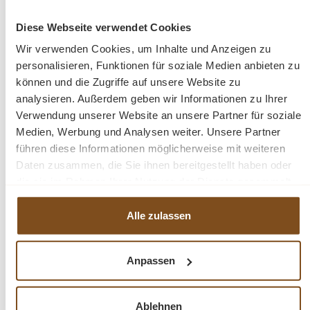
durch seine Langlebigkeit Sie auf Dauer erfreuen.
Diese Webseite verwendet Cookies
Maße Korpus: H/B/T: 210/280/55 cm
Wir verwenden Cookies, um Inhalte und Anzeigen zu
personalisieren, Funktionen für soziale Medien anbieten zu
fertig montiert
können und die Zugriffe auf unsere Website zu
2-teilig
analysieren. Außerdem geben wir Informationen zu Ihrer
Farbe weiß
Verwendung unserer Website an unsere Partner für soziale
Kiefer lackiert
Medien, Werbung und Analysen weiter. Unsere Partner
führen diese Informationen möglicherweise mit weiteren
Daten zusammen, die Sie ihnen bereitgestellt haben oder
Fragen zum Produkt?
die sie im Rahmen Ihrer Nutzung der Dienste gesammelt
haben.
Menü schließen
Alle zulassen
Produktinformationen "Vitrinen-Schrank
Patrick weiß - 280 cm"
Anpassen
Der Ladenschrank Patrick ist sehr modern und
Produktgalerie überspringen
Ähnliche Produkte
gleichzeitig ist ein hochwertiges und zeitloses
Ablehnen