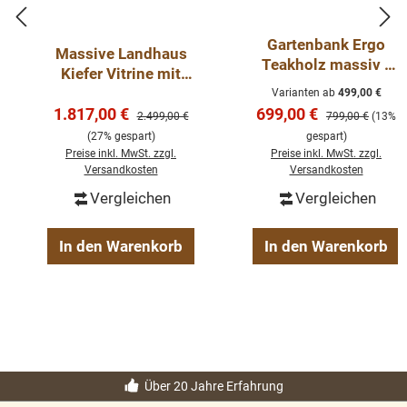
Gartenbank Ergo
Massive Landhaus
Teakholz massiv -
Kiefer Vitrine mit
Gartenmöbel Teak
Glasschiebetüren –
Varianten ab
499,00 €
Bank - verschiedene
Verkaufspreis:
Verkaufspreis:
1.817,00 €
142 x 225 cm
699,00 €
Regulärer Preis:
Regulärer Preis:
2.499,00 €
799,00 €
(13%
Größen
(27% gespart)
gespart)
Preise inkl. MwSt. zzgl.
Preise inkl. MwSt. zzgl.
Versandkosten
Versandkosten
Vergleichen
Vergleichen
In den Warenkorb
In den Warenkorb
Über 20 Jahre Erfahrung