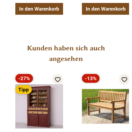
In den Warenkorb
In den Warenkorb
Produktgalerie überspringen
Kunden haben sich auch
angesehen
-27%
-13%
Rabatt
Rabatt
Tipp