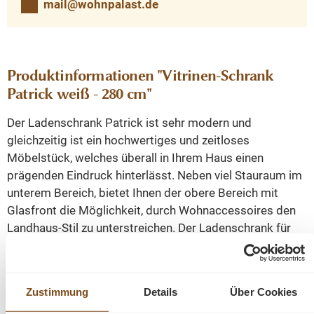
mail@wohnpalast.de
Produktinformationen "Vitrinen-Schrank
Patrick weiß - 280 cm"
Der Ladenschrank Patrick ist sehr modern und
gleichzeitig ist ein hochwertiges und zeitloses
Möbelstück, welches überall in Ihrem Haus einen
prägenden Eindruck hinterlässt. Neben viel Stauraum im
unterem Bereich, bietet Ihnen der obere Bereich mit
Glasfront die Möglichkeit, durch Wohnaccessoires den
Landhaus-Stil zu unterstreichen. Der Ladenschrank für
das Wohnzimmer, Esszimmer, Büro oder die offene
Küche direkt einsatzbereit. Zweiteilig mit Ober- und
unterteil. Der Vitrinenschrank wird nicht nur Ihr
Zustimmung
Details
Über Cookies
Eigenheim in neuem Glanz erstrahlen lassen, sondern