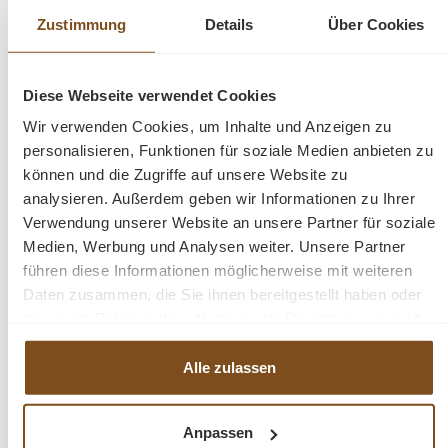
sondern durch seine Langlebigkeit Sie auf Dauer
Zustimmung
Details
Über Cookies
erfreuen.
Maße: H/B/T: 210 x 150 x 50 cm
Diese Webseite verwendet Cookies
Wir verwenden Cookies, um Inhalte und Anzeigen zu
Erhältlich ist das Modell auch als zweitürige und
personalisieren, Funktionen für soziale Medien anbieten zu
dreitürige Variante.
können und die Zugriffe auf unsere Website zu
analysieren. Außerdem geben wir Informationen zu Ihrer
fertig montiert
Verwendung unserer Website an unsere Partner für soziale
Pinie
Medien, Werbung und Analysen weiter. Unsere Partner
2-teilig Ober & Unterteil
führen diese Informationen möglicherweise mit weiteren
Farbe weiß
Daten zusammen, die Sie ihnen bereitgestellt haben oder
die sie im Rahmen Ihrer Nutzung der Dienste gesammelt
Landhaus Stil
haben.
Alle zulassen
Fragen zum Produkt?
Anpassen
Menü schließen