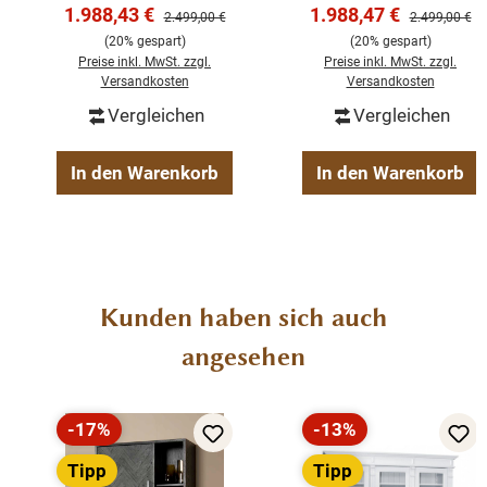
Landhausstil – weiß
Landhausstil –
Verkaufspreis:
Verkaufspreis:
1.988,43 €
1.988,47 €
Regulärer Preis:
Regulärer Pre
2.499,00 €
2.499,00 €
Erhältlich ist das Modell auch als zweitürige und
200 cm
Schwarz 200 cm
(20% gespart)
(20% gespart)
dreitürige Variante.
Preise inkl. MwSt. zzgl.
Preise inkl. MwSt. zzgl.
Versandkosten
Versandkosten
fertig montiert
Vergleichen
Vergleichen
Pinie
2-teilig Ober & Unterteil
In den Warenkorb
In den Warenkorb
Farbe weiß
Landhaus Stil
Produktgalerie überspringen
Kunden haben sich auch
angesehen
-17%
-13%
Rabatt
Rabatt
Tipp
Tipp