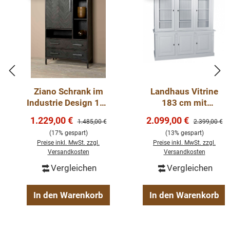
Ziano Schrank im
Landhaus Vitrine
Industrie Design 190
183 cm mit
cm - schwarz
Glastüren -
Verkaufspreis:
Verkaufspreis:
1.229,00 €
2.099,00 €
Regulärer Preis:
Regulärer Pre
1.485,00 €
2.399,00 €
verschiedene
(17% gespart)
(13% gespart)
Varianten
Preise inkl. MwSt. zzgl.
Preise inkl. MwSt. zzgl.
Versandkosten
Versandkosten
Vergleichen
Vergleichen
In den Warenkorb
In den Warenkorb