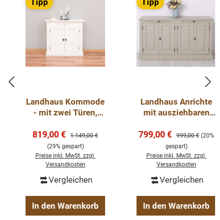
Tipp
Tipp
Landhaus Kommode
Landhaus Anrichte
- mit zwei Türen,
mit ausziehbaren
100 cm breit
Ablageflächen -
Verkaufspreis:
Verkaufspreis:
819,00 €
Massives Sideboard
799,00 €
Regulärer Preis:
Regulärer Preis:
1.149,00 €
999,00 €
(20%
(29% gespart)
gespart)
Preise inkl. MwSt. zzgl.
Preise inkl. MwSt. zzgl.
Versandkosten
Versandkosten
Vergleichen
Vergleichen
In den Warenkorb
In den Warenkorb