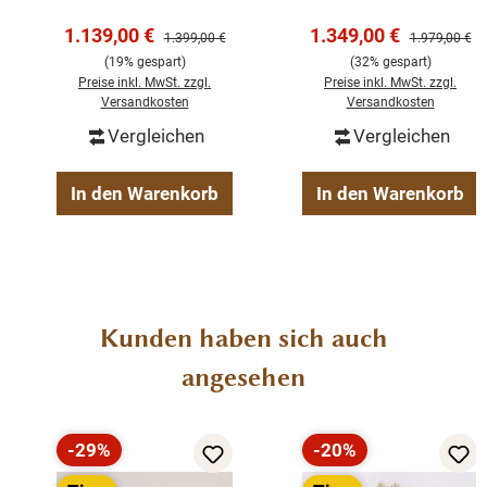
Tiefe 40 cm
Kiefernholz
Verkaufspreis:
Verkaufspreis:
1.139,00 €
1.349,00 €
Regulärer Preis:
Regulärer Pre
1.399,00 €
1.979,00 €
fester Regalboden
(19% gespart)
(32% gespart)
Preise inkl. MwSt. zzgl.
Preise inkl. MwSt. zzgl.
Auszug zur Ablage
Versandkosten
Versandkosten
Landhaus-Stil
Vergleichen
Vergleichen
weiß lackiert
montiert
In den Warenkorb
In den Warenkorb
Pinie
Produktgalerie überspringen
Kunden haben sich auch
angesehen
-29%
-20%
Rabatt
Rabatt