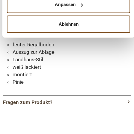
raffinierten Stil suchen.
Anpassen
Die Abmessungen ca. Höhe 90 cm/ Breite 300 cm/
Ablehnen
Tiefe 40 cm
fester Regalboden
Auszug zur Ablage
Landhaus-Stil
weiß lackiert
montiert
Pinie
Fragen zum Produkt?
Menü schließen
Produktinformationen "Sideboard 300 cm im