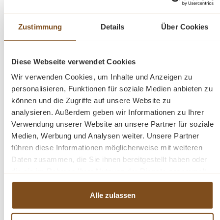
Zustimmung
Details
Über Cookies
Produktinformationen "Sideboard 300 cm im
Landhaus Stil - Massivholz Kommode"
Diese Webseite verwendet Cookies
Dieses Sideboard im Landhausstil ist ein hochwertiges,
Wir verwenden Cookies, um Inhalte und Anzeigen zu
zeitloses Möbelstück, welches überall in Ihrem Haus
personalisieren, Funktionen für soziale Medien anbieten zu
einen prägenden Eindruck hinterlässt und eine gute Figur
können und die Zugriffe auf unsere Website zu
macht. Entdecken Sie die ideale Verbindung von
analysieren. Außerdem geben wir Informationen zu Ihrer
Organisation und Präsentation mit unserem vielseitg
Verwendung unserer Website an unsere Partner für soziale
einsetzbaren Sideboard. Dieses Möbelstück vereint auf
Medien, Werbung und Analysen weiter. Unsere Partner
elegante Weise Funktionalität und Ästhetik. Es bietet
führen diese Informationen möglicherweise mit weiteren
Stauraum hinter den Türen und ermöglicht gleichzeitig
Daten zusammen, die Sie ihnen bereitgestellt haben oder
die ansprechende Präsentation Ihrer Lieblingsstücke.
die sie im Rahmen Ihrer Nutzung der Dienste gesammelt
Das Design dieses Möbelstücks strahlt zeitlose Eleganz
haben.
aus und passt sich nahtlos in verschiedene
Alle zulassen
Einrichtungsstile ein. Es ist das perfekte Highlight für
diejenigen, die sowohl praktische Lösungen als auch