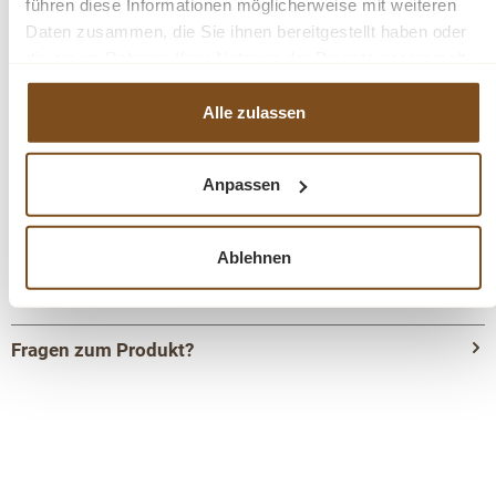
führen diese Informationen möglicherweise mit weiteren
Daten zusammen, die Sie ihnen bereitgestellt haben oder
Die Abmessungen: H/B/T- 63 x 210 x 43 cm
die sie im Rahmen Ihrer Nutzung der Dienste gesammelt
haben.
fertig montiert
Alle zulassen
1-teilig
Naturholz
Mattpolitur
Anpassen
Metallgriffe
Mango Holz
Retro- Stil
Ablehnen
Beschichteter Stahl
Gewicht: 47 kg
Fragen zum Produkt?
Menü schließen
Produktinformationen "Noor Sideboard 210
cm Mangoholz 4 Türen Anrichte Mattpolitur