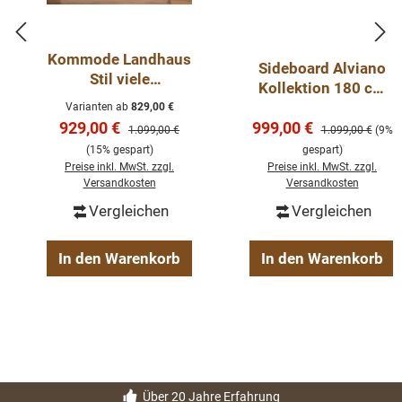
Kommode Landhaus
Sideboard Alviano
Stil viele
Kollektion 180 cm
Schubladen
Steinoptik
Varianten ab
829,00 €
Verkaufspreis:
Verkaufspreis:
929,00 €
999,00 €
Regulärer Preis:
Regulärer Preis:
1.099,00 €
1.099,00 €
(9%
(15% gespart)
gespart)
Preise inkl. MwSt. zzgl.
Preise inkl. MwSt. zzgl.
Versandkosten
Versandkosten
Vergleichen
Vergleichen
In den Warenkorb
In den Warenkorb
Über 20 Jahre Erfahrung