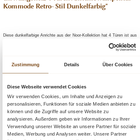
Kommode Retro- Stil Dunkelfarbig"
Diese dunkelfarbige Anrichte aus der Noor-Kollektion hat 4 Türen ist aus
edlem Mangoholz gefertigt. Es verfügt über einen besonderen Charakter
von elliptischen Formen, die mit einem vertikalen Linienspiel verziert sind.
Bemerkbar macht sich diese Kollektion auch durch die grifflosen
Karusselltüren, die sich komplett in das Design einfügen und für ein
Zustimmung
Details
Über Cookies
elegantes Erscheinungsbild sorgen. Diese Kommode wird neben seiner
praktischen Funktion der Aufbewahrung auch perfekt dafür geeignet sein
ihr Wohnerlebnis durch Dekorationen nach ihrem Geschmack zu
verschönern, wobei es jedem Zimmer einen zeitgenössischen Retro Stil
Diese Webseite verwendet Cookies
verleihen wird!
Wir verwenden Cookies, um Inhalte und Anzeigen zu
personalisieren, Funktionen für soziale Medien anbieten zu
können und die Zugriffe auf unsere Website zu
analysieren. Außerdem geben wir Informationen zu Ihrer
Diese Anrichte ist auch in einer hellen Farbe verfügbar. Kombinieren
Verwendung unserer Website an unsere Partner für soziale
Sie diesen Artikel mit den anderen Möbeln aus unserer Noor-
Medien, Werbung und Analysen weiter. Unsere Partner
Kollektion!