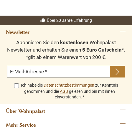
Wunderschöne Natursteinwaschbecken aus River Stone.
Jedes Waschbecken hat eine andere Form oder Farbe
Über 20 Jahre Erfahrung
und ist somit ein Unikat. Die Waschbecken sehen
wunderschön auf einem alten Wandtisch, einem antiken
Newsletter
Schrank oder einem Beistelltisch aus Teakholz aus.
Abonnieren Sie den
kostenlosen
Wohnpalast
Newsletter und erhalten Sie einen
5 Euro Gutschein
*.
Beschreibung:
*gilt ab einem Warenwert von 200 €.
E-Mail-Adresse
*
Abmessungen: ca. 50 x 60 cm
Material: Flussstein
Ich habe die
Datenschutzbestimmungen
zur Kenntnis
Farbe: grau
genommen und die
AGB
gelesen und bin mit ihnen
einverstanden.
*
Über Wohnpalast
Mehr Service