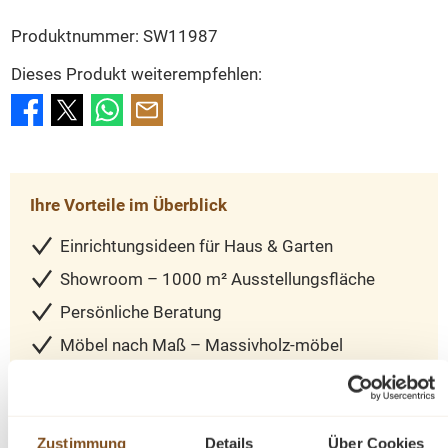
Produktnummer:
SW11987
Dieses Produkt weiterempfehlen:
Ihre Vorteile im Überblick
Einrichtungsideen für Haus & Garten
Showroom – 1000 m² Ausstellungsfläche
Persönliche Beratung
Möbel nach Maß – Massivholz-möbel
individuell gefertigt
14 Tage gesetzliches Widerrufsrecht
Sicher einkaufen – geprüfter Onlineshop
Zustimmung
Details
Über Cookies