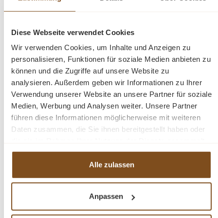
Garantierte Sicherheit
Diese Webseite verwendet Cookies
Wir verwenden Cookies, um Inhalte und Anzeigen zu
Haben Sie Fragen zu wohnpalast.de oder
personalisieren, Funktionen für soziale Medien anbieten zu
Artikeln? Benötigen Sie Hilfe im Shop? Wir sind
können und die Zugriffe auf unsere Website zu
für Sie da.
analysieren. Außerdem geben wir Informationen zu Ihrer
Verwendung unserer Website an unsere Partner für soziale
02137 9272519
Medien, Werbung und Analysen weiter. Unsere Partner
Mo.-Fr. 10–18 Uhr, Sa. 10–16 Uhr
führen diese Informationen möglicherweise mit weiteren
Daten zusammen, die Sie ihnen bereitgestellt haben oder
mail@wohnpalast.de
die sie im Rahmen Ihrer Nutzung der Dienste gesammelt
haben.
Alle zulassen
Produktinformationen "Naturstein
Waschbecken für Waschtisch"
Anpassen
Wunderschöne Natursteinwaschbecken aus River Stone.