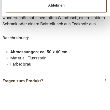
Jedes Waschbecken hat eine andere Form oder Farbe
Ablehnen
und ist somit ein Unikat. Die Waschbecken sehen
wunderschön auf einem alten Wandtisch, einem antiken
Schrank oder einem Beistelltisch aus Teakholz aus.
Beschreibung:
Abmessungen: ca. 50 x 60 cm
Material: Flussstein
Farbe: grau
Fragen zum Produkt?
Menü schließen
Produktinformationen "Naturstein
Waschbecken für Waschtisch"