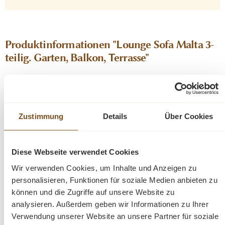
Produktinformationen "Lounge Sofa Malta 3-
teilig. Garten, Balkon, Terrasse"
Das Lounge-Sofa Malta ist eine bequeme
Sitzgelegenheit für zwei Personen. Das Gestell besteht
aus Aluminium und Kunststoffgeflecht und die
Kissenauflagen aus strapazierfähigem Polyester. Das
Zustimmung
Details
Über Cookies
zeitlose Design passt perfekt zu jeder Art von
Inneneinrichtung oder Gartendesign. Die abnehmbaren
Diese Webseite verwendet Cookies
und waschbaren Kissenbezüge ermöglichen eine
einfache Reinigung.
Wir verwenden Cookies, um Inhalte und Anzeigen zu
personalisieren, Funktionen für soziale Medien anbieten zu
Die Abmessungen H/B/T:
Sofa:
86/180/76
können und die Zugriffe auf unsere Website zu
Fußhocker:
42/59/59
analysieren. Außerdem geben wir Informationen zu Ihrer
Verwendung unserer Website an unsere Partner für soziale