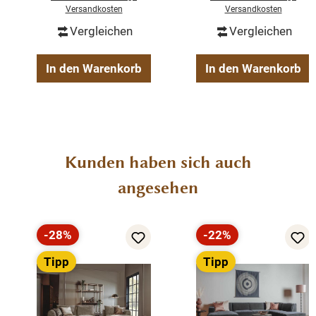
Kunststoffgeflecht
Terrasse, Balkon
Versandkosten
Versandkosten
Gewicht: 78kg
Vergleichen
Vergleichen
Belastbarkeit je Sitz: 120kg
Stuhlsitz H: 44cm
In den Warenkorb
In den Warenkorb
Stuhlsitz B: 164cm
Stuhlsitz T: 65cm
Produktgalerie überspringen
Kunden haben sich auch
angesehen
-28%
-22%
Rabatt
Rabatt
Tipp
Tipp