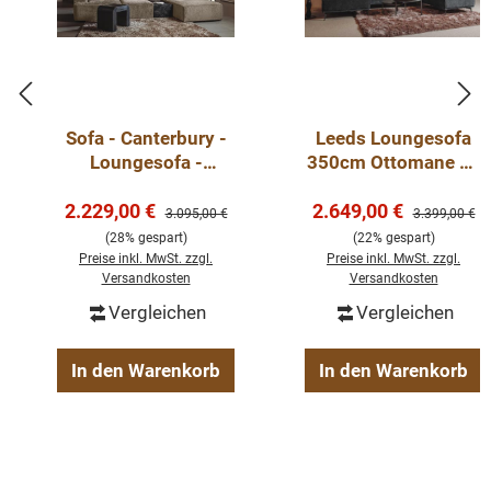
Sofa - Canterbury -
Leeds Loungesofa
Loungesofa -
350cm Ottomane L -
Ecksofa 293 cm in
Ecksofa - Sofa -
Verkaufspreis:
Verkaufspreis:
2.229,00 €
verschiedenen
2.649,00 €
sofort lieferbar
Regulärer Preis:
Regulärer Pre
3.095,00 €
3.399,00 €
Farben - sofort
(28% gespart)
(22% gespart)
lieferbar
Preise inkl. MwSt. zzgl.
Preise inkl. MwSt. zzgl.
Versandkosten
Versandkosten
Vergleichen
Vergleichen
In den Warenkorb
In den Warenkorb