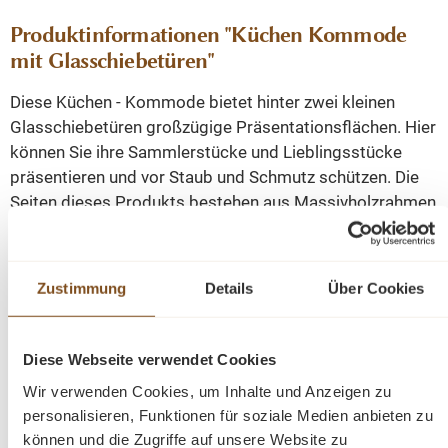
Produktinformationen "Küchen Kommode
mit Glasschiebetüren"
Diese Küchen - Kommode bietet hinter zwei kleinen
Glasschiebetüren großzügige Präsentationsflächen. Hier
können Sie ihre Sammlerstücke und Lieblingsstücke
präsentieren und vor Staub und Schmutz schützen. Die
Seiten dieses Produkts bestehen aus Massivholzrahmen
mit Glas, wodurch die Präsentationsfläche zusätzlich
vergrößert wird.
Zustimmung
Details
Über Cookies
Dieses Sideboard wird montiert geliefert und die sehr
solide Konstruktion ermöglicht eine sehr lange Nutzung.
Sie werden es Ihnen mit ihrer hervorragenden Qualität
Diese Webseite verwendet Cookies
und ihrem beeindruckenden Design danken
Wir verwenden Cookies, um Inhalte und Anzeigen zu
personalisieren, Funktionen für soziale Medien anbieten zu
können und die Zugriffe auf unsere Website zu
Diese Kommode kann auch als Vitrinenschrank geliefert