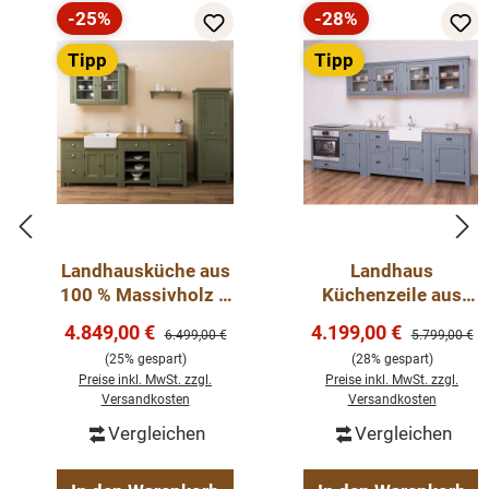
-25%
-28%
Rabatt
Rabatt
Tipp
Tipp
Landhausküche aus
Landhaus
100 % Massivholz –
Küchenzeile aus
5-teiliges
Massivholz 305 cm
Verkaufspreis:
Verkaufspreis:
4.849,00 €
4.199,00 €
Regulärer Preis:
Regulärer Pre
6.499,00 €
5.799,00 €
Küchenmodul-Set
- Küche im
(25% gespart)
(28% gespart)
mit Eichen-
Landhausstil
Preise inkl. MwSt. zzgl.
Preise inkl. MwSt. zzgl.
Arbeitsplatte &
Versandkosten
Versandkosten
Keramiksp
Vergleichen
Vergleichen