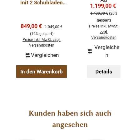
mit 2 Schubladen
üren
1.199,00 €
Regulärer Pre
und 2 Türen -
Massivholz
1.499,00 €
(20%
Abmessungen: H/B/T: 86 cm x 106 cm x 47 cm
Massives Sideboard
Vitrine
gespart)
Landhaus
Verkaufspreis:
849,00 €
Regulärer Preis:
Preise inkl. MwSt.
1.049,00 €
zzgl.
montiert
(19% gespart)
Versandkosten
Preise inkl. MwSt. zzgl.
Landhausstil
Versandkosten
Vergleiche
100% Massivholz
Vergleichen
n
1 Unterteil
verschiedene Farben wählbar
In den Warenkorb
Details
Geben Sie bitte Ihre gewünschte Farbe beim Kauf
im Kommentarfeld mit an.
Produktgalerie überspringen
Kunden haben sich auch
angesehen