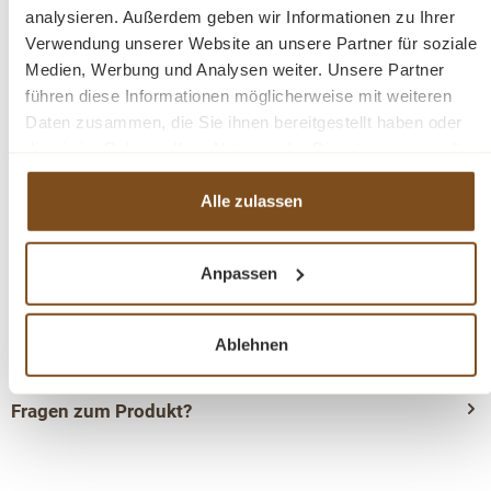
analysieren. Außerdem geben wir Informationen zu Ihrer
werden.
Verwendung unserer Website an unsere Partner für soziale
Medien, Werbung und Analysen weiter. Unsere Partner
Abmessungen: H/B/T: 86 cm x 106 cm x 47 cm
führen diese Informationen möglicherweise mit weiteren
Daten zusammen, die Sie ihnen bereitgestellt haben oder
montiert
die sie im Rahmen Ihrer Nutzung der Dienste gesammelt
Landhausstil
haben.
100% Massivholz
Alle zulassen
1 Unterteil
verschiedene Farben wählbar
Anpassen
Geben Sie bitte Ihre gewünschte Farbe beim Kauf
im Kommentarfeld mit an.
Ablehnen
Fragen zum Produkt?
Menü schließen