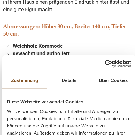
in Ihrem Haus einen prägenden Eindruck hinterlässt und
eine gute Figur macht.
Abmessungen: Höhe: 90 cm, Breite: 140 cm, Tiefe:
50 cm.
Weichholz Kommode
gewachst und aufpoliert
mit Innenausbau
Zustimmung
Details
Über Cookies
Fragen zum Produkt?
Menü schließen
Diese Webseite verwendet Cookies
Produktinformationen "Gründerzeit Anrichte
Wir verwenden Cookies, um Inhalte und Anzeigen zu
Weichholz 140 cm Sideboard, Kommode"
personalisieren, Funktionen für soziale Medien anbieten zu
können und die Zugriffe auf unsere Website zu
Eine schöne
Kommode
mit drei großen Schubladen. Die
Produktgalerie überspringen
Ähnliche Produkte
analysieren. Außerdem geben wir Informationen zu Ihrer
vorhandenen Gebrauchsspuren haben einen antiken