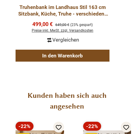
Truhenbank im Landhaus Stil 163 cm
Sitzbank, Küche, Truhe - verschiedene
Farben gewachst
Verkaufspreis:
499,00 €
Regulärer Preis:
649,00 €
(23% gespart)
Preise inkl. MwSt. zzgl. Versandkosten
Vergleichen
In den Warenkorb
Produktgalerie überspringen
Kunden haben sich auch
angesehen
-22%
-22%
Rabatt
Rabatt