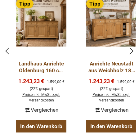
Tipp
Tipp
Landhaus Anrichte
Anrichte Neustadt
Oldenburg 160 cm
aus Weichholz 180
Weichholz
cm Sideboard
Verkaufspreis:
Verkaufspreis:
1.243,23 €
1.243,23 €
Regulärer Preis:
Regulärer Pre
1.599,00 €
1.599,00 €
Sideboard
(22% gespart)
(22% gespart)
Kommode
Preise inkl. MwSt. zzgl.
Preise inkl. MwSt. zzgl.
Versandkosten
Versandkosten
Vergleichen
Vergleichen
In den Warenkorb
In den Warenkorb